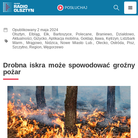
POSŁUCHAJ
Opublikowany 2 maja 2024
Olsztyn
,
Elbląg
,
Ełk
,
Bartoszyce
,
Polecane
,
Braniewo
,
Działdowo
,
Aktualności
,
Giżycko
,
Aplikacja mobilna
,
Gołdap
,
Iława
,
Kętrzyn
,
Lidzbark
Warm.
,
Mrągowo
,
Nidzica
,
Nowe Miasto Lub.
,
Olecko
,
Ostróda
,
Pisz
,
Szczytno
,
Region
,
Węgorzewo
Drobna iskra może spowodować groźny
pożar