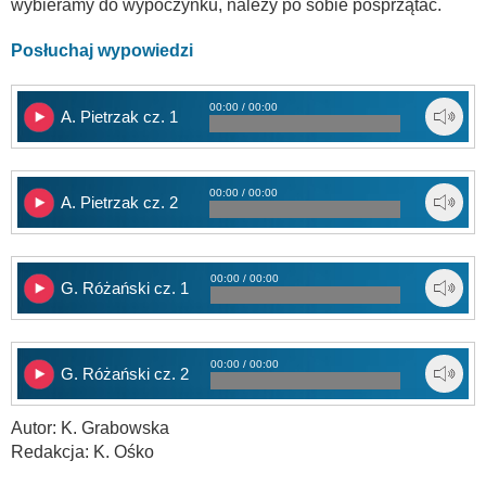
wybieramy do wypoczynku, należy po sobie posprzątać.
Posłuchaj wypowiedzi
00:00 / 00:00
A. Pietrzak cz. 1
00:00 / 00:00
A. Pietrzak cz. 2
00:00 / 00:00
G. Różański cz. 1
00:00 / 00:00
G. Różański cz. 2
Autor: K. Grabowska
Redakcja: K. Ośko