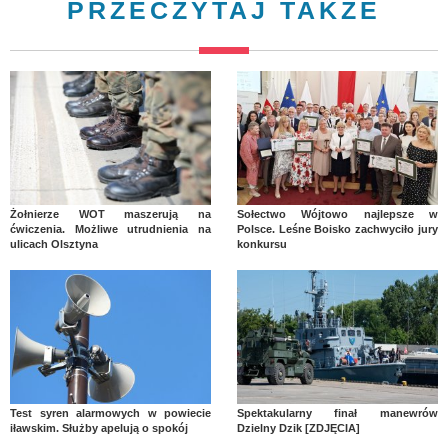
PRZECZYTAJ TAKŻE
Żołnierze WOT maszerują na
Sołectwo Wójtowo najlepsze w
ćwiczenia. Możliwe utrudnienia na
Polsce. Leśne Boisko zachwyciło jury
ulicach Olsztyna
konkursu
Test syren alarmowych w powiecie
Spektakularny finał manewrów
iławskim. Służby apelują o spokój
Dzielny Dzik [ZDJĘCIA]