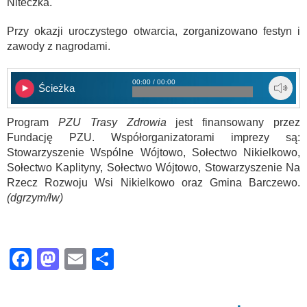
Niteczka.
Przy okazji uroczystego otwarcia, zorganizowano festyn i
zawody z nagrodami.
00:00 / 00:00
Ścieżka
Program
PZU Trasy Zdrowia
jest finansowany przez
Fundację PZU. Współorganizatorami imprezy są:
Stowarzyszenie Wspólne Wójtowo, Sołectwo Nikielkowo,
Sołectwo Kaplityny, Sołectwo Wójtowo, Stowarzyszenie Na
Rzecz Rozwoju Wsi Nikielkowo oraz Gmina Barczewo.
(dgrzym/łw)
Facebook
Mastodon
Email
Share