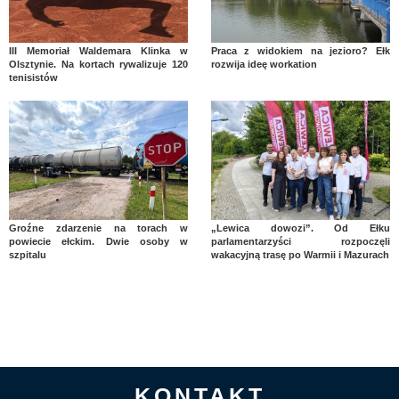
III Memoriał Waldemara Klinka w
Praca z widokiem na jezioro? Ełk
Olsztynie. Na kortach rywalizuje 120
rozwija ideę workation
tenisistów
Groźne zdarzenie na torach w
„Lewica dowozi”. Od Ełku
powiecie ełckim. Dwie osoby w
parlamentarzyści rozpoczęli
szpitalu
wakacyjną trasę po Warmii i Mazurach
KONTAKT