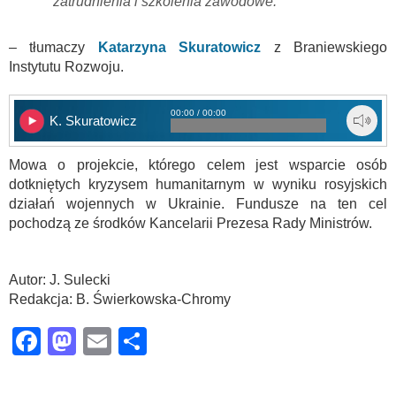
zatrudnienia i szkolenia zawodowe.
– tłumaczy
Katarzyna Skuratowicz
z Braniewskiego
Instytutu Rozwoju.
00:00 / 00:00
K. Skuratowicz
Mowa o projekcie, którego celem jest wsparcie osób
dotkniętych kryzysem humanitarnym w wyniku rosyjskich
działań wojennych w Ukrainie. Fundusze na ten cel
pochodzą ze środków Kancelarii Prezesa Rady Ministrów.
.
Autor: J. Sulecki
Redakcja: B. Świerkowska-Chromy
Facebook
Mastodon
Email
Share