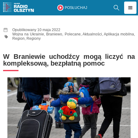
POSŁUCHAJ
Opublikowany 10 maja 2022
Wojna na Ukrainie
,
Braniewo
,
Polecane
,
Aktualności
,
Aplikacja mobilna
,
Region
,
Regiony
W Braniewie uchodźcy mogą liczyć na
kompleksową, bezpłatną pomoc