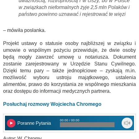
uważnością, roztropnością i w ciszy, bo w Polsce
w związkach nieformalnych żyje 2,5 mln Polaków i
państwo powinno uznawać i rejestrować te więzi
– mówiła posłanka.
Projekt ustawy o statusie osoby najbliższej w związku i
umowie o wspólnym pożyciu przewiduje, że dwie osoby
będą mogły zawrzeć umowę u notariusza. Dokument
zostanie zarejestrowany w Urzędzie Stanu Cywilnego.
Dzięki temu pary – także jednopłciowe – zyskają m.in.
możliwość wyboru ustroju majątkowego, ustalenia
alimentów, prawo do korzystania ze wspólnego mieszkania
oraz dostępu do informacji medycznych partnera.
Posłuchaj rozmowy Wojciecha Chromego
00:00 / 00:00
Poranne Pytania
Autor: W. Chromy