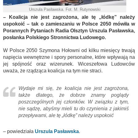
Urszula Pasławska. Fot. M. Rutynowski
– Koalicja nie jest zagrożona, ale tę „łódkę” należy
uspokoić – tak o zamieszaniu w Polsce 2050 mówiła w
Porannych Pytaniach Radia Olsztyn Urszula Pasławska,
posłanka Polskiego Stronnictwa Ludowego.
W Polsce 2050 Szymona Hołowni od kilku miesięcy trwają
napięcia wewnętrzne i spory personalne, które wpływają na
jej spójność oraz wizerunek. Wiceszefowa Ludowców
uważa, że rządząca koalicja na tym nie straci.
Wydaje mi się, że koalicja nie jest zagrożona,
także dlatego, że dobrze znamy poglądy
poszczególnych jej członków. W związku z tym,
nie sądzę, abyśmy mieli tu do czynienia z jakimiś
przepływami, ale tę „łódkę” należy uspokoić
– powiedziała
Urszula Pasławska
.