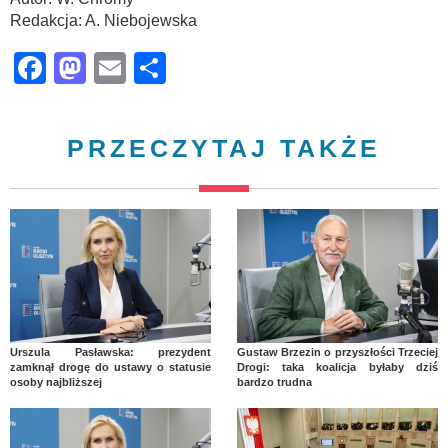
Redakcja: A. Niebojewska
Facebook
Mastodon
Email
Share
PRZECZYTAJ TAKŻE
Urszula Pasławska: prezydent
Gustaw Brzezin o przyszłości Trzeciej
zamknął drogę do ustawy o statusie
Drogi: taka koalicja byłaby dziś
osoby najbliższej
bardzo trudna