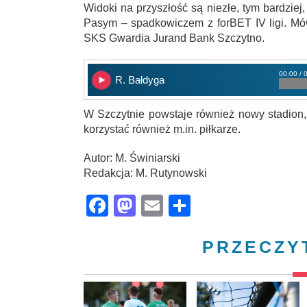
Widoki na przyszłość są niezłe, tym bardziej,
Pasym – spadkowiczem z forBET IV ligi. M
SKS Gwardia Jurand Bank Szczytno.
00:00 / 
R. Bałdyga
W Szczytnie powstaje również nowy stadion,
korzystać również m.in. piłkarze.
Autor: M. Świniarski
Redakcja: M. Rutynowski
Facebook
Mastodon
Email
Share
PRZECZY