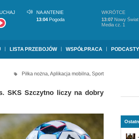
UCHAJ
NA ANTENIE
WKRÓTCE
13:04
Pogoda
13:07
Nowy Świat
Media cz. 1
U
LISTA PRZEBOJÓW
WSPÓŁPRACA
PODCAST
Piłka nożna
,
Aplikacja mobilna
,
Sport
. SKS Szczytno liczy na dobry
Ostatn