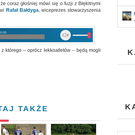
 że coraz głośniej mówi się o fuzji z Błękitnymi
ówi
Rafał Bałdyga
, wiceprezes stowarzyszenia
00:00
 z którego – oprócz lekkoatletów – będą mogli
K
K
TAJ TAKŻE