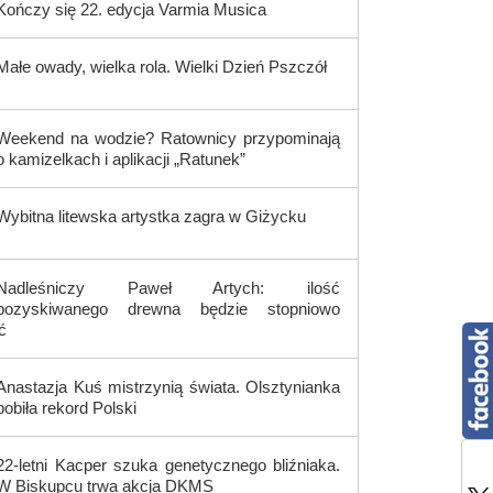
Kończy się 22. edycja Varmia Musica
Małe owady, wielka rola. Wielki Dzień Pszczół
Weekend na wodzie? Ratownicy przypominają
o kamizelkach i aplikacji „Ratunek”
Wybitna litewska artystka zagra w Giżycku
Nadleśniczy Paweł Artych: ilość
pozyskiwanego drewna będzie stopniowo
ć
Anastazja Kuś mistrzynią świata. Olsztynianka
pobiła rekord Polski
22-letni Kacper szuka genetycznego bliźniaka.
W Biskupcu trwa akcja DKMS