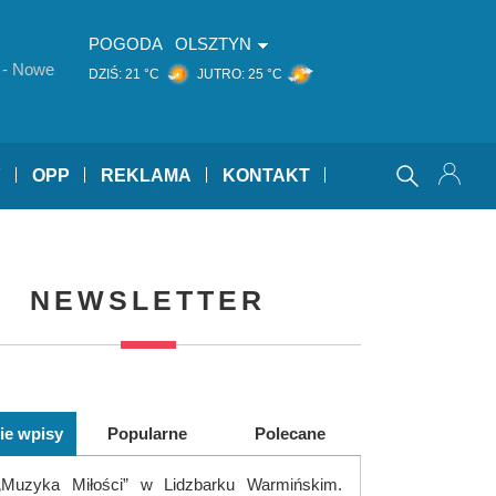
POGODA
OLSZTYN
 - Nowe
DZIŚ:
21 °C
JUTRO:
25 °C
Y
OPP
REKLAMA
KONTAKT
NEWSLETTER
ie wpisy
Popularne
Polecane
„Muzyka Miłości” w Lidzbarku Warmińskim.