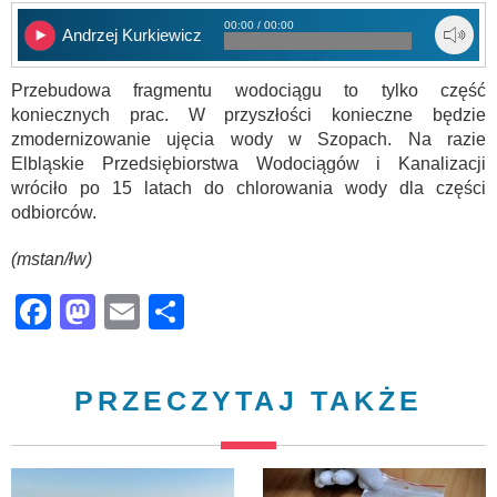
00:00 / 00:00
Andrzej Kurkiewicz
Przebudowa fragmentu wodociągu to tylko część
koniecznych prac. W przyszłości konieczne będzie
zmodernizowanie ujęcia wody w Szopach. Na razie
Elbląskie Przedsiębiorstwa Wodociągów i Kanalizacji
wróciło po 15 latach do chlorowania wody dla części
odbiorców.
(mstan/łw)
Facebook
Mastodon
Email
Share
PRZECZYTAJ TAKŻE