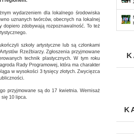
 i regionem.
ważnym wydarzeniem dla lokalnego środowiska
ówno uznanych twórców, obecnych na lokalnej
tórzy dopiero zdobywają rozpoznawalność. To też
rtystycznego.
ukończyli szkoły artystyczne lub są członkami
Artystów Rzeźbiarzy. Zgłoszenia przyjmowane
K
ferowanych technik plastycznych. W tym roku
Nagroda Rady Programowej, która ma charakter
ląga w wysokości 3 tysięcy złotych. Zwycięzca
ubliczności.
iego przyjmowane są do 17 kwietnia. Wernisaż
się 10 lipca.
K