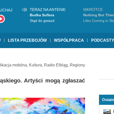
TERAZ NA ANTENIE
WKRÓTCE
UCHAJ
Budka Suflera
Nothing But Thie
Stąd do gwiazd
Lifes Coming in Sl
GRAN TURISMO 7
U
LISTA PRZEBOJÓW
WSPÓŁPRACA
PODCAST
likacja mobilna
,
Kultura
,
Radio Elbląg
,
Regiony
ąskiego. Artyści mogą zgłaszać
Ostatn