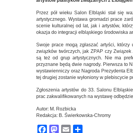
artystów plastyków związanych z Elblągiem
Przez pół wieku Salon Elbląski stał się 
artystycznego. Wystawa gromadzi prace zar
scenie kulturalnej od lat, jak i artystów, k
okazja do integracji elbląskiego środowiska a
Swoje prace mogą zgłaszać artyści, którzy 
związków twórczych, jak ZPAP czy Związek 
są też od grup artystycznych. Nie ma pre
przyznane będą dwie nagrody. Pierwsza to 
wystawienniczy oraz Nagroda Prezydenta Elb
tej drugiej zostanie wyłoniony w plebiscycie p
Zgłoszenia artystów do 33. Salonu Elbląsk
prac zakwalifikowanych na wystawę odbędzie 
Autor: M. Rozbicka
Redakcja: B. Świerkowska-Chromy
Facebook
Mastodon
Email
Share