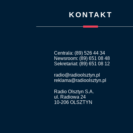
KONTAKT
Centrala: (89) 526 44 34
Newsroom: (89) 651 08 48
Sekretariat: (89) 651 08 12
radio@radioolsztyn.pl
reklama@radioolsztyn.pl
Radio Olsztyn S.A.
ul. Radiowa 24
10-206 OLSZTYN