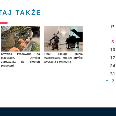
TAJ TAKŻE
P
3
10
Otwarte Pracownie na
Finał Elbląg Music
17
Mazurach. Artyści
Masterclass. Młodzi artyści
zapraszają do swoich
wystąpią z orkiestrą
24
pracowni
31
« lip