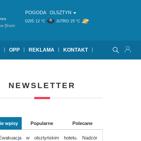
POGODA
OLSZTYN
ves
DZIŚ:
12 °C
JUTRO:
25 °C
ow [from
)
Y
OPP
REKLAMA
KONTAKT
NEWSLETTER
ie wpisy
Popularne
Polecane
Ewakuacja w olsztyńskim hotelu. Nadzór