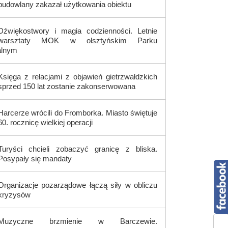
budowlany zakazał użytkowania obiektu
Dźwiękostwory i magia codzienności. Letnie
warsztaty MOK w olsztyńskim Parku
alnym
Księga z relacjami z objawień gietrzwałdzkich
sprzed 150 lat zostanie zakonserwowana
Harcerze wrócili do Fromborka. Miasto świętuje
60. rocznicę wielkiej operacji
Turyści chcieli zobaczyć granicę z bliska.
Posypały się mandaty
Organizacje pozarządowe łączą siły w obliczu
kryzysów
Muzyczne brzmienie w Barczewie.