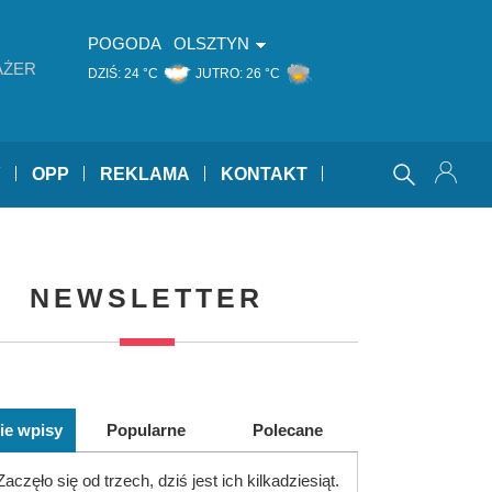
POGODA
OLSZTYN
AŻER
DZIŚ:
24 °C
JUTRO:
26 °C
Y
OPP
REKLAMA
KONTAKT
NEWSLETTER
ie wpisy
Popularne
Polecane
Zaczęło się od trzech, dziś jest ich kilkadziesiąt.