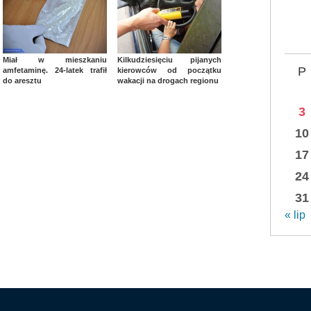
Miał w mieszkaniu
Kilkudziesięciu pijanych
P
amfetaminę. 24-latek trafił
kierowców od początku
do aresztu
wakacji na drogach regionu
3
10
17
24
31
« lip