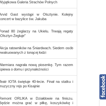
Wyjątkowa Galeria Strachów Polnych
Arvid Gast wystąpi w Olsztynie. Kolejny
koncert w bazylice św. Jakuba
Ponad 80 żeglarzy na Ukielu. Trwają regaty
„Olsztyn Żegluje”
Akcja ratowników na Śniardwach. Siedem osób
ewakuowanych z tonącej łodzi
Warmiara nagrała nową piosenkę. Tym razem
śpiewa o domu i przynależności
Teatr IOTA świętuje 40-lecie. Finał na statku i
muzyczny rejs po Kisajnie
Remont ORLIKA w Działdowie na finiszu.
Będzie można grać w piłkę, koszykówkę i