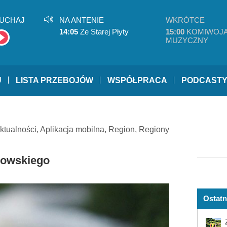
UCHAJ
NA ANTENIE
WKRÓTCE
14:05
Ze Starej Płyty
15:00
KOMIWOJ
MUZYCZNY
U
LISTA PRZEBOJÓW
WSPÓŁPRACA
PODCAST
ktualności
,
Aplikacja mobilna
,
Region
,
Regiony
trowskiego
Ostatn