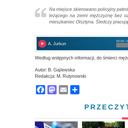
Na miejsce skierowano policyjny patro
leżącego na ziemi mężczyznę bez oznak
mieszkaniec Olsztyna. Śledczy pracują
00:00 / 
A. Jurkun
Według wstępnych informacji, do śmierci mężcz
Autor: B. Gajlewska
Redakcja: M. Rutynowski
Facebook
Mastodon
Email
Share
PRZECZY