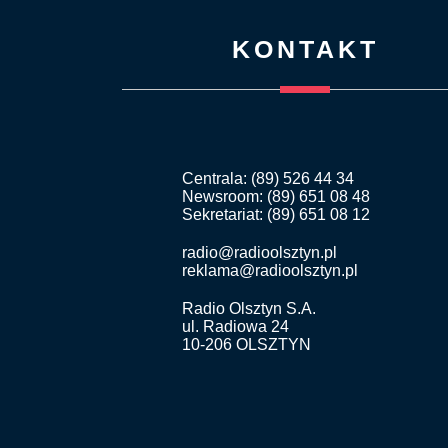
KONTAKT
Centrala: (89) 526 44 34
Newsroom: (89) 651 08 48
Sekretariat: (89) 651 08 12
radio@radioolsztyn.pl
reklama@radioolsztyn.pl
Radio Olsztyn S.A.
ul. Radiowa 24
10-206 OLSZTYN