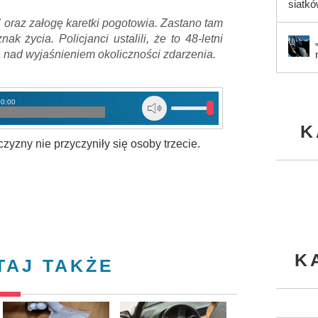
siatk
l oraz załogę karetki pogotowia. Zastano tam
 życia. Policjanci ustalili, że to 48-letni
 nad wyjaśnieniem okoliczności zdarzenia.
00:00
K
yzny nie przyczyniły się osoby trzecie.
K
TAJ TAKŻE