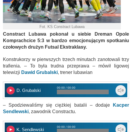
Fot. KS Constract Lubawa
Constract Lubawa pokonał u siebie Dreman Opole
Komprachcice 5:3 w bardzo emocjonującym spotkaniu
czołowych drużyn Futsal Ekstraklasy.
Konstrukorzy w pierwszych trzech minutach zanotowali trzy
trafienia. – To była trudna przeprawa – mówił ligowej
telewizji
Dawid Grubalski
, trener lubawian
00:00 / 00:00
D. Grubalski
– Spodziewaliśmy się ciężkiej batalii – dodaje
Kacper
Sendlewski
, zawodnik Constractu.
00:00 / 00:00
K. Sendlewski