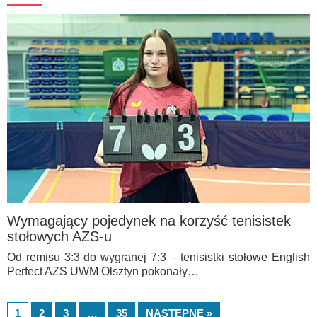
Wymagający pojedynek na korzyść tenisistek
stołowych AZS-u
Od remisu 3:3 do wygranej 7:3 – tenisistki stołowe English
Perfect AZS UWM Olsztyn pokonały…
1
2
3
…
35
NASTĘPNE »