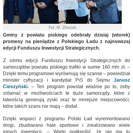
Fot. M. Zbrożek
Gminy z powiatu piskiego odebrały dzisiaj (wtorek)
promesy na pieniądze z Polskiego Ładu z najnowszej
edycji Funduszu Inwestycji Strategicznych.
Z ośmiu edycji Funduszu Inwestycji Strategicznych do
samorządów powiatu piskiego trafiło w sumie 160 mln zł. –
Dzięki temu programowi wyrównują się szanse – powiedział
minister cyfryzacji i kandydat PiS do Sejmu
Janusz
Cieszyński
. – Ten program powstał właśnie po to, żeby
zrównać w możliwościach te duże samorządy, które z
łatwością generują zyski oraz te mniejsze miejscowości,
które takich szans nie mają – dodał.
Dzięki wsparci z programu Polski Ład wyremontowano
drogi, zbudowano hale sportowe i zrealizowano wiele
innych inwestycji. – Warto podkreślić, że nie ma tu