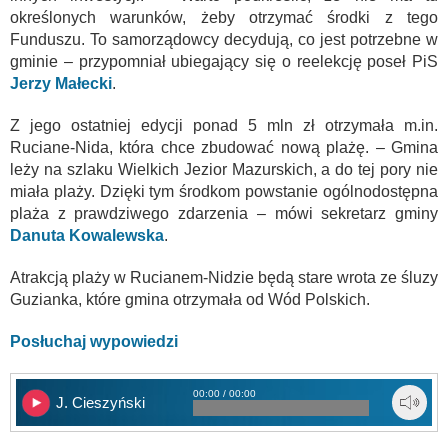
określonych warunków, żeby otrzymać środki z tego
Funduszu. To samorządowcy decydują, co jest potrzebne w
gminie – przypomniał ubiegający się o reelekcję poseł PiS
Jerzy Małecki
.
Z jego ostatniej edycji ponad 5 mln zł otrzymała m.in.
Ruciane-Nida, która chce zbudować nową plażę. – Gmina
leży na szlaku Wielkich Jezior Mazurskich, a do tej pory nie
miała plaży. Dzięki tym środkom powstanie ogólnodostępna
plaża z prawdziwego zdarzenia – mówi sekretarz gminy
Danuta Kowalewska
.
Atrakcją plaży w Rucianem-Nidzie będą stare wrota ze śluzy
Guzianka, które gmina otrzymała od Wód Polskich.
Posłuchaj wypowiedzi
00:00 / 00:00
J. Cieszyński