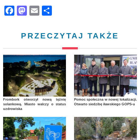
Facebook
Mastodon
Email
Share
PRZECZYTAJ TAKŻE
Frombork otworzył nową tężnię
Pomoc społeczna w nowej lokalizacji.
solankową. Miasto walczy o status
Otwarto siedzibę iławskiego GOPS-u
uzdrowiska