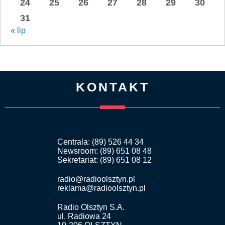
24
25
26
27
28
29
30
31
« lip
KONTAKT
Centrala: (89) 526 44 34
Newsroom: (89) 651 08 48
Sekretariat: (89) 651 08 12
radio@radioolsztyn.pl
reklama@radioolsztyn.pl
Radio Olsztyn S.A.
ul. Radiowa 24