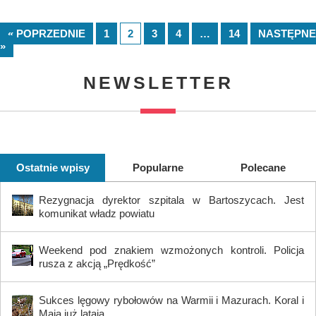
« POPRZEDNIE
1
2
3
4
…
14
NASTĘPNE
»
NEWSLETTER
Ostatnie wpisy
Popularne
Polecane
Rezygnacja dyrektor szpitala w Bartoszycach. Jest
komunikat władz powiatu
Weekend pod znakiem wzmożonych kontroli. Policja
rusza z akcją „Prędkość”
Sukces lęgowy rybołowów na Warmii i Mazurach. Koral i
Maja już latają