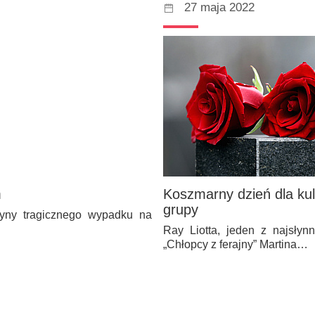
27 maja 2022
m
Koszmarny dzień dla kult
grupy
czyny tragicznego wypadku na
Ray Liotta, jeden z najsłyn
„Chłopcy z ferajny” Martina…