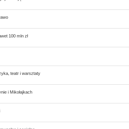
rawo
awet 100 mln zł
ka, teatr i warsztaty
nie i Mikołajkach
i