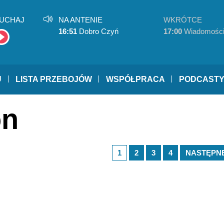
UCHAJ
NA ANTENIE
WKRÓTCE
16:51
Dobro Czyń
17:00
Wiadomośc
U
LISTA PRZEBOJÓW
WSPÓŁPRACA
PODCAST
on
1
2
3
4
NASTĘPNE