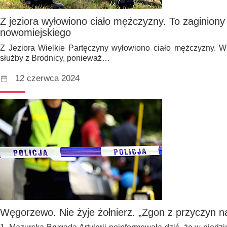
Z jeziora wyłowiono ciało mężczyzny. To zaginion
nowomiejskiego
Z Jeziora Wielkie Partęczyny wyłowiono ciało mężczyzny. 
służby z Brodnicy, ponieważ…
12 czerwca 2024
Węgorzewo. Nie żyje żołnierz. „Zgon z przyczyn n