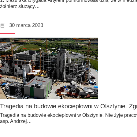
1. Mazurska Brygada Artylerii poinformowała dziś, że w niedz
żołnierz służący…
30 marca 2023
Tragedia na budowie ekociepłowni w Olsztynie. Z
Tragedia na budowie ekociepłowni w Olsztynie. Nie żyje praco
asp. Andrzej…