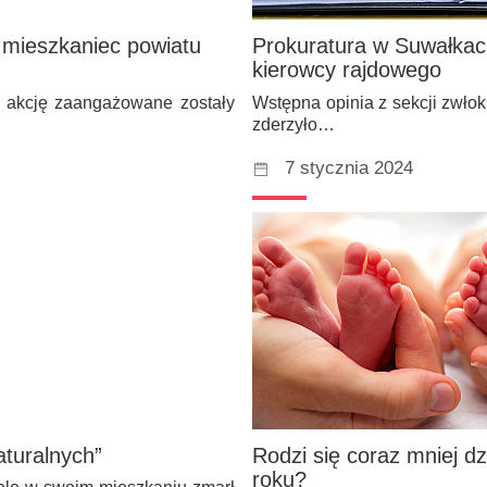
y mieszkaniec powiatu
Prokuratura w Suwałkac
kierowcy rajdowego
W akcję zaangażowane zostały
Wstępna opinia z sekcji zwłok
zderzyło…
7 stycznia 2024
aturalnych”
Rodzi się coraz mniej d
roku?