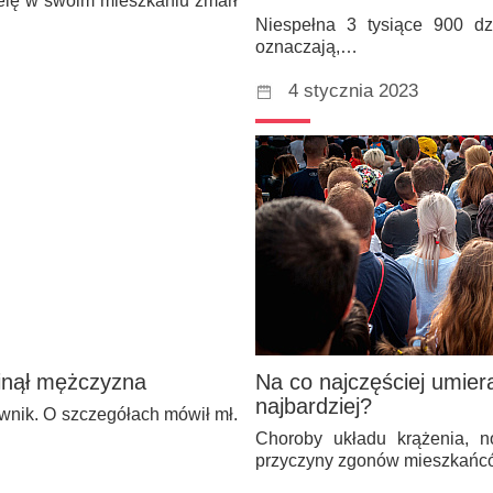
ielę w swoim mieszkaniu zmarł
Niespełna 3 tysiące 900 dz
oznaczają,…
4 stycznia 2023
ginął mężczyzna
Na co najczęściej umie
najbardziej?
wnik. O szczegółach mówił mł.
Choroby układu krążenia, n
przyczyny zgonów mieszkańc