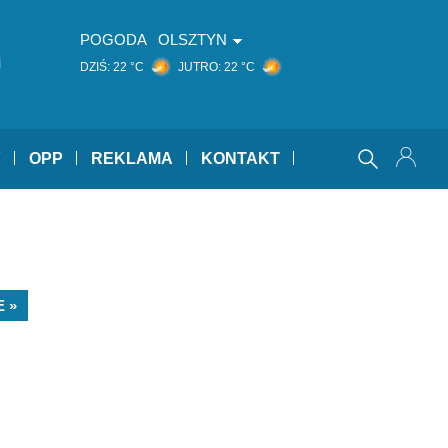
POGODA
OLSZTYN
i
DZIŚ:
22 °C
JUTRO:
22 °C
Y
OPP
REKLAMA
KONTAKT
 »