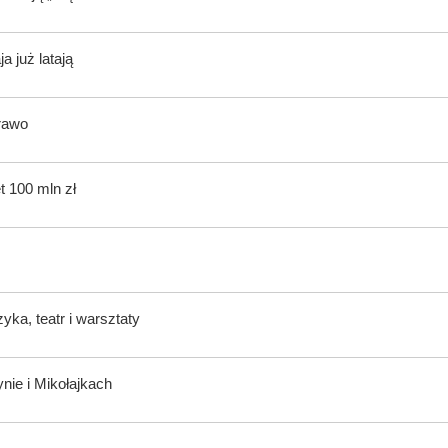
 już latają
rawo
t 100 mln zł
ka, teatr i warsztaty
nie i Mikołajkach