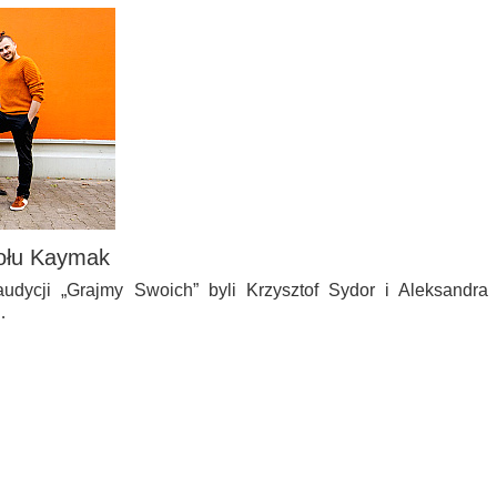
połu Kaymak
dycji „Grajmy Swoich” byli Krzysztof Sydor i Aleksandra
…