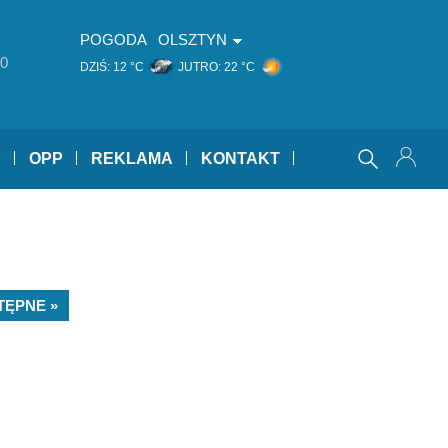
POGODA
OLSZTYN
0
DZIŚ:
12 °C
JUTRO:
22 °C
Y
OPP
REKLAMA
KONTAKT
TĘPNE »