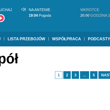
UCHAJ
NA ANTENIE
WKRÓTCE
19:04
Pogoda
20:00
GODZINA 2
U
LISTA PRZEBOJÓW
WSPÓŁPRACA
PODCAST
pół
1
2
3
…
5
NAS