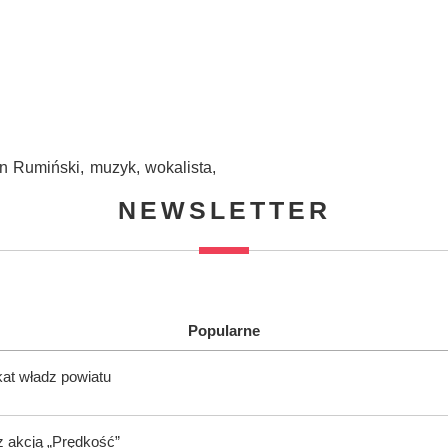
 Rumiński, muzyk, wokalista,
NEWSLETTER
Popularne
kat władz powiatu
z akcją „Prędkość”