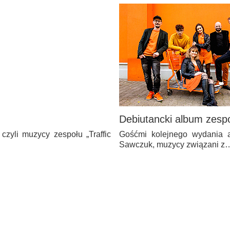
Debiutancki album zes
zyli muzycy zespołu „Traffic
Gośćmi kolejnego wydania au
Sawczuk, muzycy związani z