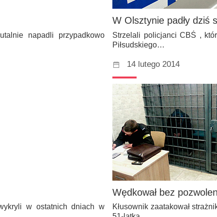
W Olsztynie padły dziś 
rutalnie napadli przypadkowo
Strzelali policjanci CBŚ , k
Piłsudskiego…
14 lutego 2014
Wędkował bez pozwoleni
wykryli w ostatnich dniach w
Kłusownik zaatakował strażnik
51-latka,…