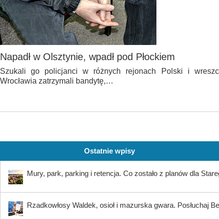
Napadł w Olsztynie, wpadł pod Płockiem
Szukali go policjanci w różnych rejonach Polski i wresz
Wrocławia zatrzymali bandytę,…
Ostatnie wpisy
Mury, park, parking i retencja. Co zostało z planów dla Star
Rzadkowłosy Waldek, osioł i mazurska gwara. Posłuchaj B