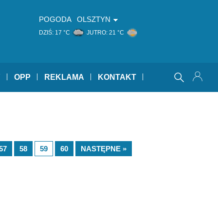
POGODA
OLSZTYN
DZIŚ:
17 °C
JUTRO:
21 °C
Y
OPP
REKLAMA
KONTAKT
57
58
59
60
NASTĘPNE »