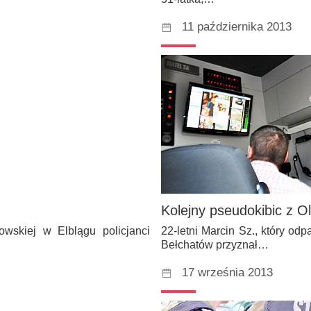
11 października 2013
Kolejny pseudokibic z O
owskiej w Elblągu policjanci
22-letni Marcin Sz., który o
Bełchatów przyznał…
17 września 2013