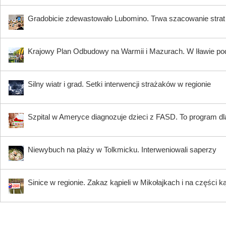
Gradobicie zdewastowało Lubomino. Trwa szacowanie strat
Krajowy Plan Odbudowy na Warmii i Mazurach. W Iławie p
Silny wiatr i grad. Setki interwencji strażaków w regionie
Szpital w Ameryce diagnozuje dzieci z FASD. To program dla
Niewybuch na plaży w Tolkmicku. Interweniowali saperzy
Sinice w regionie. Zakaz kąpieli w Mikołajkach i na części k