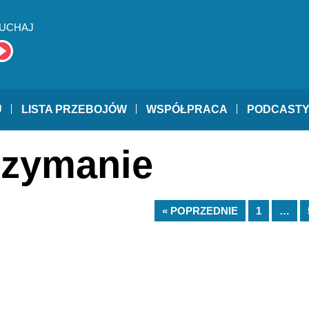
UCHAJ
U
LISTA PRZEBOJÓW
WSPÓŁPRACA
PODCAST
rzymanie
« POPRZEDNIE
1
…