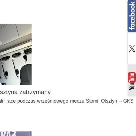
lsztyna zatrzymany
dpalił race podczas wrześniowego meczu Stomil Olsztyn – GKS