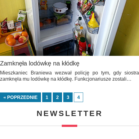
Zamknęła lodówkę na kłódkę
Mieszkaniec Braniewa wezwał policję po tym, gdy siostra
zamknęła mu lodówkę na kłódkę. Funkcjonariusze zostali…
« POPRZEDNIE
1
2
3
4
NEWSLETTER