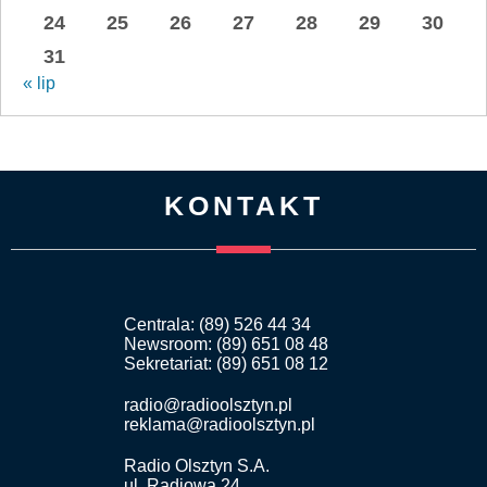
24
25
26
27
28
29
30
31
« lip
KONTAKT
Centrala: (89) 526 44 34
Newsroom: (89) 651 08 48
Sekretariat: (89) 651 08 12
radio@radioolsztyn.pl
reklama@radioolsztyn.pl
Radio Olsztyn S.A.
ul. Radiowa 24