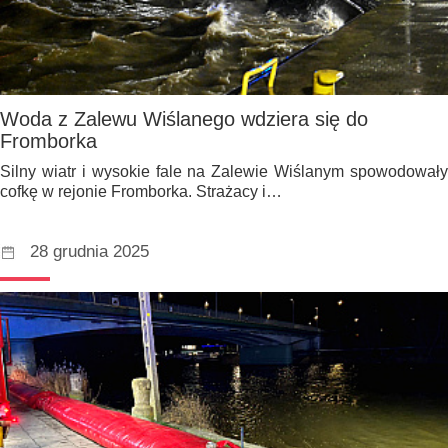
Woda z Zalewu Wiślanego wdziera się do
Fromborka
Silny wiatr i wysokie fale na Zalewie Wiślanym spowodowały
cofkę w rejonie Fromborka. Strażacy i…
28 grudnia 2025