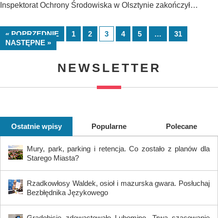
Inspektorat Ochrony Środowiska w Olsztynie zakończył…
« POPRZEDNIE
1
2
3
4
5
…
31
NASTĘPNE »
NEWSLETTER
Ostatnie wpisy
Popularne
Polecane
Mury, park, parking i retencja. Co zostało z planów dla
Starego Miasta?
Rzadkowłosy Waldek, osioł i mazurska gwara. Posłuchaj
Bezbłędnika Językowego
Gradobicie zdewastowało Lubomino. Trwa szacowanie