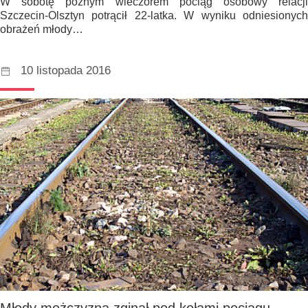
W sobotę późnym wieczorem pociąg osobowy relacji
Szczecin-Olsztyn potrącił 22-latka. W wyniku odniesionych
obrażeń młody…
10 listopada 2016
Młody mężczyzna zginął pod kołami pociągu