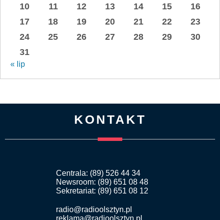
10
11
12
13
14
15
16
17
18
19
20
21
22
23
24
25
26
27
28
29
30
31
« lip
KONTAKT
Centrala: (89) 526 44 34
Newsroom: (89) 651 08 48
Sekretariat: (89) 651 08 12
radio@radioolsztyn.pl
reklama@radioolsztyn.pl