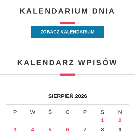
KALENDARIUM DNIA
ZOBACZ KALENDARIUM
KALENDARZ WPISÓW
SIERPIEŃ 2026
P
W
Ś
C
P
S
N
1
2
3
4
5
6
7
8
9