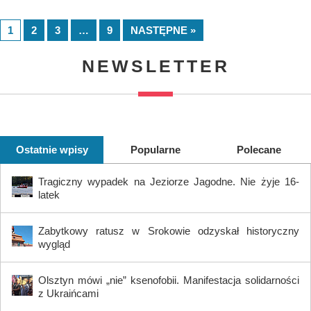
1
2
3
…
9
NASTĘPNE »
NEWSLETTER
Ostatnie wpisy
Popularne
Polecane
Tragiczny wypadek na Jeziorze Jagodne. Nie żyje 16-
latek
Zabytkowy ratusz w Srokowie odzyskał historyczny
wygląd
Olsztyn mówi „nie” ksenofobii. Manifestacja solidarności
z Ukraińcami