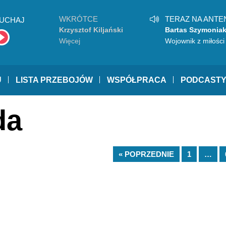
WKRÓTCE
TERAZ NA ANTE
UCHAJ
Krzysztof Kiljański
Bartas Szymonia
Więcej
Wojownik z miłości
U
LISTA PRZEBOJÓW
WSPÓŁPRACA
PODCAST
da
« POPRZEDNIE
1
…