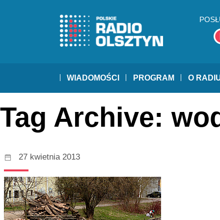
POSŁ
WIADOMOŚCI
PROGRAM
O RADI
Tag Archive: wo
27 kwietnia 2013