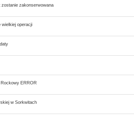
lat zostanie zakonserwowana
wielkiej operacji
ndaty
wal Rockowy ERROR
rskiej w Sorkwitach