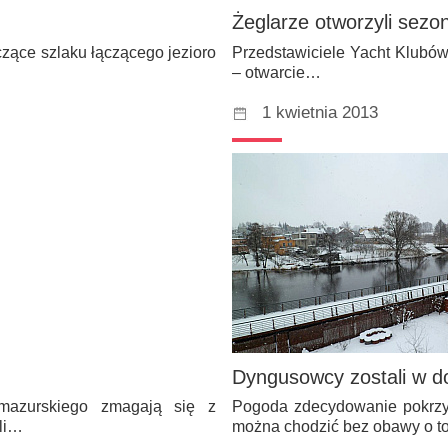
Żeglarze otworzyli sezo
czące szlaku łączącego jezioro
Przedstawiciele Yacht Klubów 
– otwarcie…
1 kwietnia 2013
Dyngusowcy zostali w 
-mazurskiego zmagają się z
Pogoda zdecydowanie pokrzyż
li…
można chodzić bez obawy o t