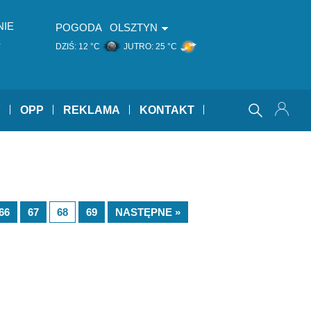
NIE
POGODA
OLSZTYN
k
DZIŚ:
12 °C
JUTRO:
25 °C
Y
OPP
REKLAMA
KONTAKT
66
67
68
69
NASTĘPNE »