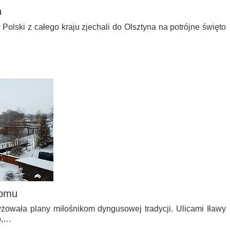
n
Polski z całego kraju zjechali do Olsztyna na potrójne święto
domu
owała plany miłośnikom dyngusowej tradycji. Ulicami Iławy
o,…