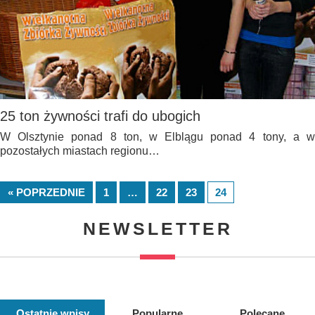
25 ton żywności trafi do ubogich
W Olsztynie ponad 8 ton, w Elblągu ponad 4 tony, a w
pozostałych miastach regionu…
« POPRZEDNIE
1
…
22
23
24
NEWSLETTER
Ostatnie wpisy
Popularne
Polecane