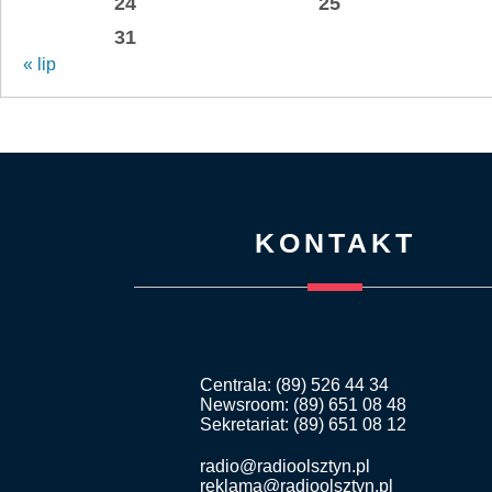
24
25
31
« lip
KONTAKT
Centrala: (89) 526 44 34
Newsroom: (89) 651 08 48
Sekretariat: (89) 651 08 12
radio@radioolsztyn.pl
reklama@radioolsztyn.pl