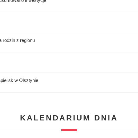
odsumowano inwestycje
 rodzin z regionu
ąpielisk w Olsztynie
KALENDARIUM DNIA