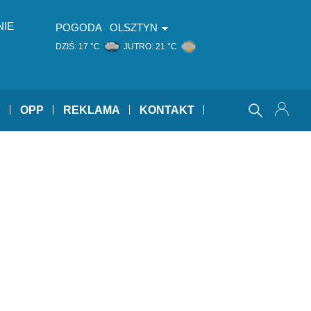
NIE
POGODA
OLSZTYN
DZIŚ:
17 °C
JUTRO:
21 °C
Y
OPP
REKLAMA
KONTAKT