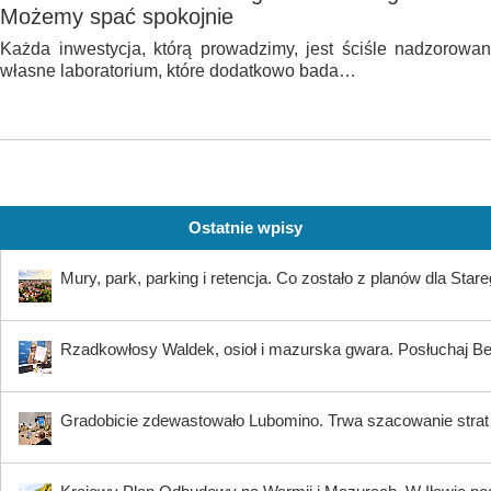
Możemy spać spokojnie
Każda inwestycja, którą prowadzimy, jest ściśle nadzorowa
własne laboratorium, które dodatkowo bada…
Ostatnie wpisy
Mury, park, parking i retencja. Co zostało z planów dla Star
Rzadkowłosy Waldek, osioł i mazurska gwara. Posłuchaj B
Gradobicie zdewastowało Lubomino. Trwa szacowanie strat