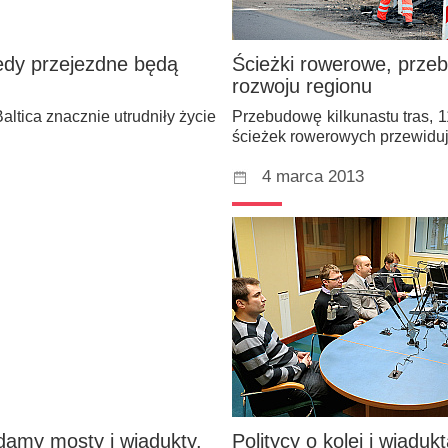
iedy przejezdne będą
Ścieżki rowerowe, prze
rozwoju regionu
altica znacznie utrudniły życie
Przebudowę kilkunastu tras, 
ścieżek rowerowych przewid
4 marca 2013
damy mosty i wiadukty.
Politycy o kolei i wiaduk