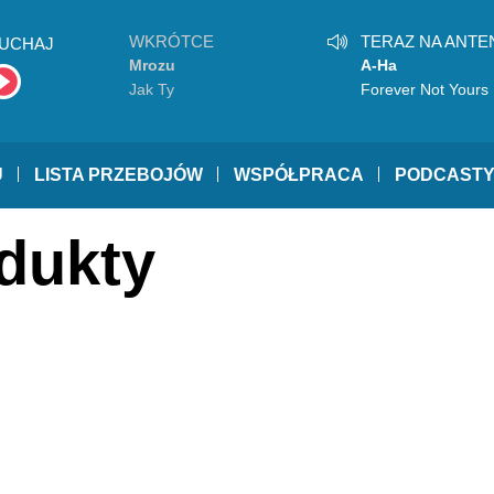
WKRÓTCE
TERAZ NA ANTE
UCHAJ
Mrozu
A-Ha
Jak Ty
Forever Not Yours
U
LISTA PRZEBOJÓW
WSPÓŁPRACA
PODCAST
adukty