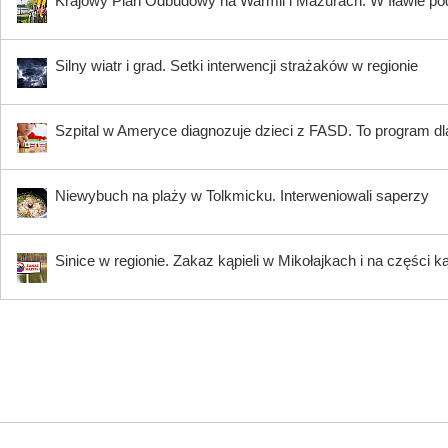
Krajowy Plan Odbudowy na Warmii i Mazurach. W Iławie p
Silny wiatr i grad. Setki interwencji strażaków w regionie
Szpital w Ameryce diagnozuje dzieci z FASD. To program dla
Niewybuch na plaży w Tolkmicku. Interweniowali saperzy
Sinice w regionie. Zakaz kąpieli w Mikołajkach i na części k