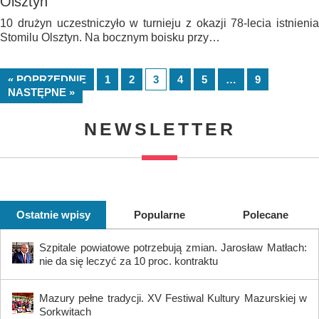
Olsztyn
10 drużyn uczestniczyło w turnieju z okazji 78-lecia istnienia
Stomilu Olsztyn. Na bocznym boisku przy…
« POPRZEDNIE
1
2
3
4
5
…
9
NASTĘPNE »
NEWSLETTER
Ostatnie wpisy
Popularne
Polecane
Szpitale powiatowe potrzebują zmian. Jarosław Matłach:
nie da się leczyć za 10 proc. kontraktu
Mazury pełne tradycji. XV Festiwal Kultury Mazurskiej w
Sorkwitach