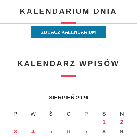
KALENDARIUM DNIA
ZOBACZ KALENDARIUM
KALENDARZ WPISÓW
SIERPIEŃ 2026
P
W
Ś
C
P
S
N
1
2
3
4
5
6
7
8
9