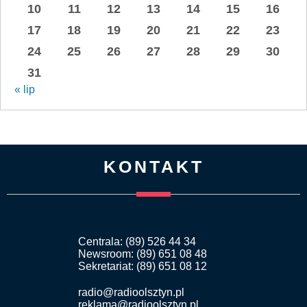
10
11
12
13
14
15
16
17
18
19
20
21
22
23
24
25
26
27
28
29
30
31
« lip
KONTAKT
Centrala: (89) 526 44 34
Newsroom: (89) 651 08 48
Sekretariat: (89) 651 08 12
radio@radioolsztyn.pl
reklama@radioolsztyn.pl