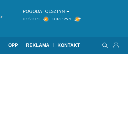
POGODA
OLSZTYN
cz
DZIŚ:
21 °C
JUTRO:
25 °C
Y
OPP
REKLAMA
KONTAKT