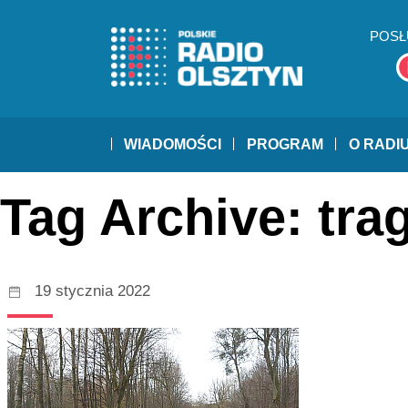
POSŁ
WIADOMOŚCI
PROGRAM
O RADI
Tag Archive: tra
19 stycznia 2022