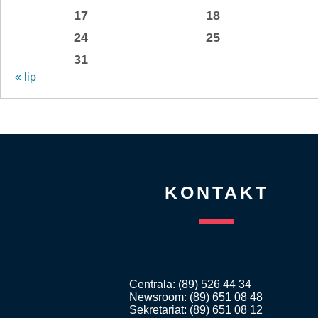
17
18
24
25
31
« lip
KONTAKT
Centrala: (89) 526 44 34
Newsroom: (89) 651 08 48
Sekretariat: (89) 651 08 12