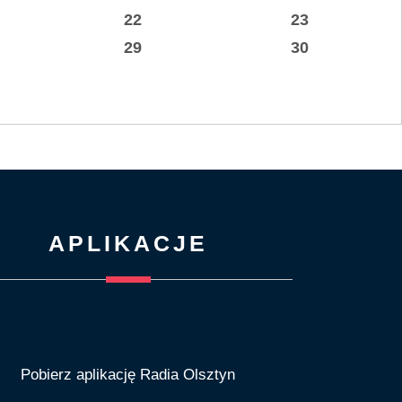
22
23
29
30
APLIKACJE
Pobierz aplikację Radia Olsztyn