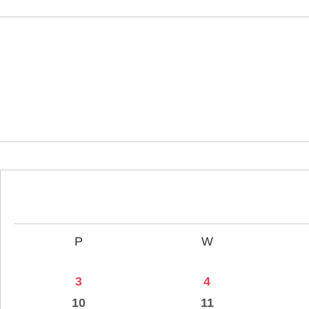
P
W
3
4
10
11