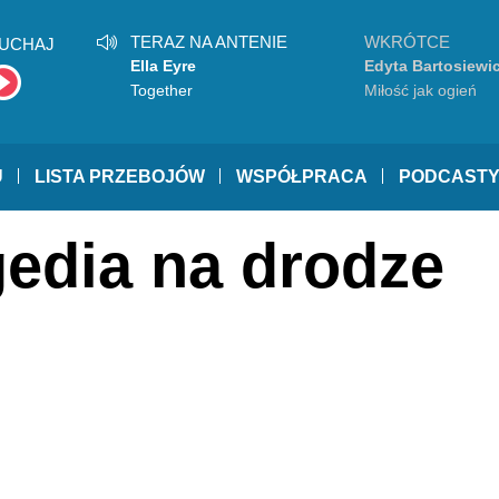
TERAZ NA ANTENIE
WKRÓTCE
UCHAJ
Ella Eyre
Edyta Bartosiewi
Together
Miłość jak ogień
U
LISTA PRZEBOJÓW
WSPÓŁPRACA
PODCAST
gedia na drodze