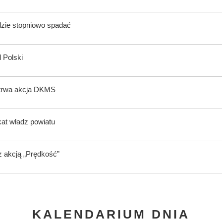
dzie stopniowo spadać
 Polski
 trwa akcja DKMS
kat władz powiatu
z akcją „Prędkość”
KALENDARIUM DNIA