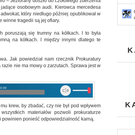
wo – Jeziorany doszło do czołowego zderzenia
ty jadące osobowym audi. Kierowca mercedesa
 adwokat, który niedługo później opublikował w
winne tragedii są jej ofiary.
 poruszają się trumny na kółkach. I to była
umną na kółkach. I między innymi dlatego te
K
owa. Jak powiedział nam rzecznik Prokuratury
a razie nie ma mowy o zarzutach. Sprawa jest w
00:00
K
no mu krew, by zbadać, czy nie był pod wpływem
 wszystkich materiałów pozwoli prokuraturze
 i powinien ponieść odpowiedzialność karną.