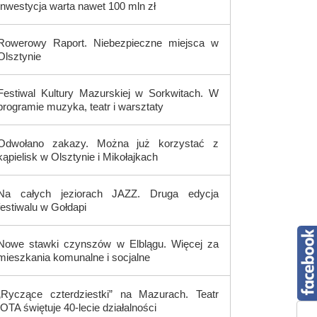
Inwestycja warta nawet 100 mln zł
Rowerowy Raport. Niebezpieczne miejsca w
Olsztynie
Festiwal Kultury Mazurskiej w Sorkwitach. W
programie muzyka, teatr i warsztaty
Odwołano zakazy. Można już korzystać z
kąpielisk w Olsztynie i Mikołajkach
Na całych jeziorach JAZZ. Druga edycja
festiwalu w Gołdapi
Nowe stawki czynszów w Elblągu. Więcej za
mieszkania komunalne i socjalne
„Ryczące czterdziestki” na Mazurach. Teatr
IOTA świętuje 40-lecie działalności