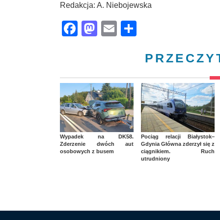
Redakcja: A. Niebojewska
Facebook
Mastodon
Email
Share
PRZECZY
Wypadek na DK58.
Pociąg relacji Białystok–
Zderzenie dwóch aut
Gdynia Główna zderzył się z
osobowych z busem
ciągnikiem. Ruch
utrudniony