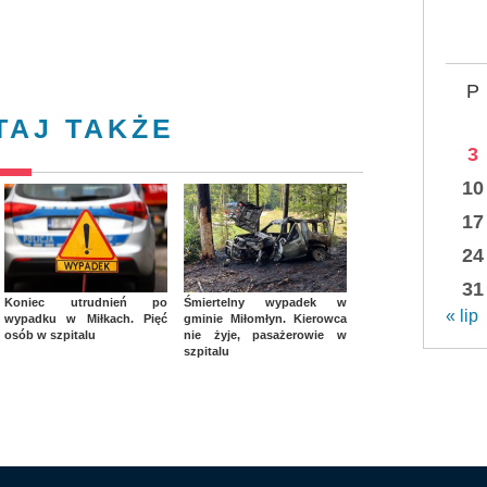
P
TAJ TAKŻE
3
10
17
24
31
Koniec utrudnień po
Śmiertelny wypadek w
« lip
wypadku w Miłkach. Pięć
gminie Miłomłyn. Kierowca
osób w szpitalu
nie żyje, pasażerowie w
szpitalu