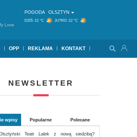
POGODA
OLSZTYN
DZIŚ:
22 °C
JUTRO:
22 °C
My Love
Y
OPP
REKLAMA
KONTAKT
NEWSLETTER
ie wpisy
Popularne
Polecane
Olsztyński Teatr Lalek z nową siedzibą?