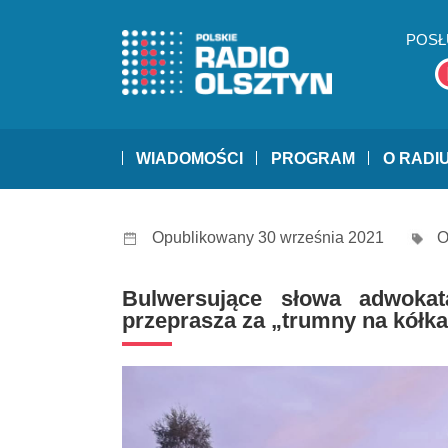
POSŁ
WIADOMOŚCI
PROGRAM
O RADI
Opublikowany 30 września 2021
O
Bulwersujące słowa adwoka
przeprasza za „trumny na kółk