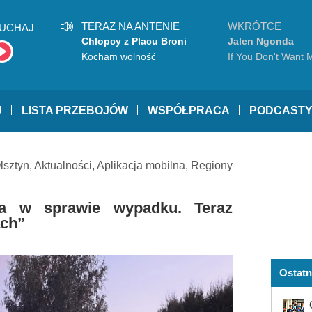
TERAZ NA ANTENIE
WKRÓTCE
UCHAJ
Chłopcy z Placu Broni
Jalen Ngonda
Kocham wolność
If You Don't Want 
U
LISTA PRZEBOJÓW
WSPÓŁPRACA
PODCAST
lsztyn
,
Aktualności
,
Aplikacja mobilna
,
Regiony
ta w sprawie wypadku. Teraz
ach”
Ostatn