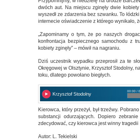
Przypomnijmy, w niedzielę na drodze Barcze
dwóch aut. Na miejscu zginęły dwie kobie
wyszedł ze zdarzenia bez szwanku. To łódzki
internecie oświadczenie z którego wynikało, że 
„Zapominamy o tym, że po naszych drogach
konfrontacja bezpiecznego samochodu z tr
kobiety zginęły” – mówił na nagraniu.
Dziś uczestnik wypadku przeprosił za te sł
Okręgowej w Olsztynie, Krzysztof Stodolny, n
toku, dlatego powołano biegłych.
00:00 / 
Krzysztof Stodolny
Kierowca, który przeżył, był trzeźwy. Pobra
substancji odurzających. Dopiero zebranie
zdecydować, czy kierowca jest winny tragedii
Autor: L. Tekielski