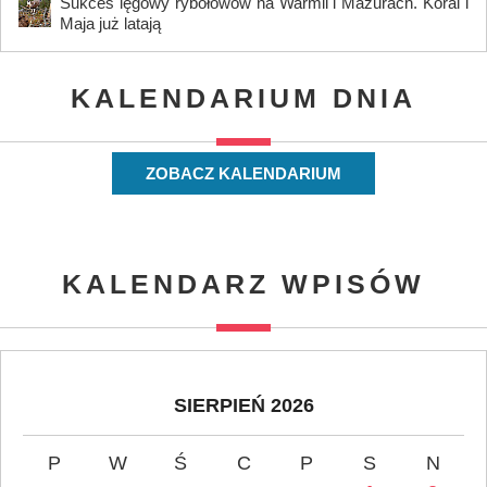
Sukces lęgowy rybołowów na Warmii i Mazurach. Koral i
Maja już latają
KALENDARIUM DNIA
ZOBACZ KALENDARIUM
KALENDARZ WPISÓW
SIERPIEŃ 2026
P
W
Ś
C
P
S
N