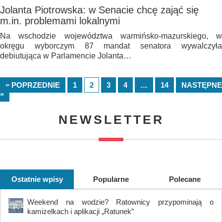
Jolanta Piotrowska: w Senacie chcę zająć się
m.in. problemami lokalnymi
Na wschodzie województwa warmińsko-mazurskiego, w
okręgu wyborczym 87 mandat senatora wywalczyła
debiutująca w Parlamencie Jolanta…
« POPRZEDNIE
1
2
3
4
…
14
NASTĘPNE
»
NEWSLETTER
Ostatnie wpisy
Popularne
Polecane
Weekend na wodzie? Ratownicy przypominają o
kamizelkach i aplikacji „Ratunek”