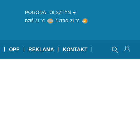
POGODA
OLSZTYN
DZIŚ:
21 °C
JUTRO:
21 °C
Y
OPP
REKLAMA
KONTAKT