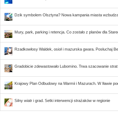
Dzik symbolem Olsztyna? Nowa kampania miasta wzbudz
Mury, park, parking i retencja. Co zostało z planów dla Star
Rzadkowłosy Waldek, osioł i mazurska gwara. Posłuchaj B
Gradobicie zdewastowało Lubomino. Trwa szacowanie strat
Krajowy Plan Odbudowy na Warmii i Mazurach. W Iławie p
Silny wiatr i grad. Setki interwencji strażaków w regionie