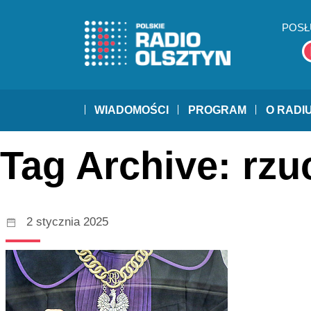
POSŁ
WIADOMOŚCI
PROGRAM
O RADI
Tag Archive: rzu
2 stycznia 2025