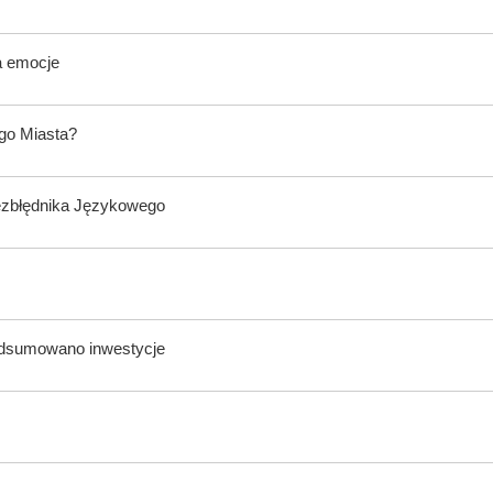
a emocje
ego Miasta?
ezbłędnika Językowego
odsumowano inwestycje