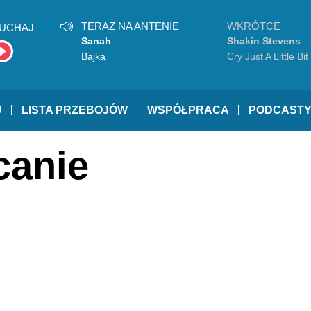
TERAZ NA ANTENIE
WKRÓTCE
UCHAJ
Sanah
Shakin Stevens
Bajka
Cry Just A Little Bit
U
LISTA PRZEBOJÓW
WSPÓŁPRACA
PODCAST
canie