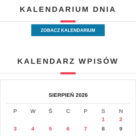
KALENDARIUM DNIA
ZOBACZ KALENDARIUM
KALENDARZ WPISÓW
SIERPIEŃ 2026
P
W
Ś
C
P
S
N
1
2
3
4
5
6
7
8
9