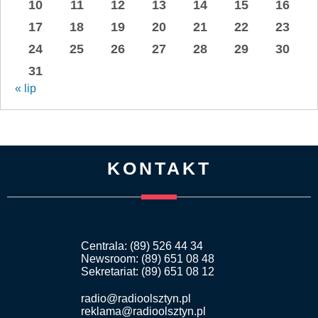
10
11
12
13
14
15
16
17
18
19
20
21
22
23
24
25
26
27
28
29
30
31
« lip
KONTAKT
Centrala: (89) 526 44 34
Newsroom: (89) 651 08 48
Sekretariat: (89) 651 08 12
radio@radioolsztyn.pl
reklama@radioolsztyn.pl