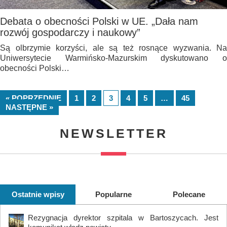
Debata o obecności Polski w UE. „Dała nam
rozwój gospodarczy i naukowy”
Są olbrzymie korzyści, ale są też rosnące wyzwania. Na
Uniwersytecie Warmińsko-Mazurskim dyskutowano o
obecności Polski…
« POPRZEDNIE
1
2
3
4
5
…
45
NASTĘPNE »
NEWSLETTER
Ostatnie wpisy
Popularne
Polecane
Rezygnacja dyrektor szpitala w Bartoszycach. Jest