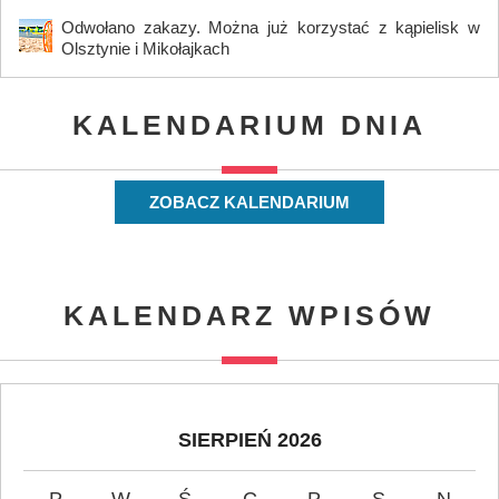
Odwołano zakazy. Można już korzystać z kąpielisk w
Olsztynie i Mikołajkach
KALENDARIUM DNIA
ZOBACZ KALENDARIUM
KALENDARZ WPISÓW
SIERPIEŃ 2026
P
W
Ś
C
P
S
N