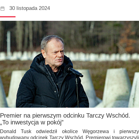
30 listopada 2024
Premier na pierwszym odcinku Tarczy Wschód.
„To inwestycja w pokój”
Donald Tusk odwiedził okolice Węgorzewa i pierwszy
wybudowany odcinek Tarczy Wschód. Premierowi towarzyszyli