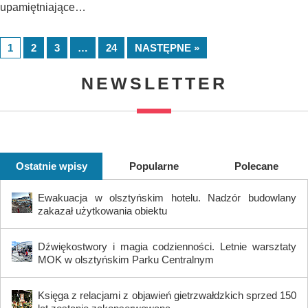
upamiętniające…
1
2
3
…
24
NASTĘPNE »
NEWSLETTER
Ostatnie wpisy
Popularne
Polecane
Ewakuacja w olsztyńskim hotelu. Nadzór budowlany
zakazał użytkowania obiektu
Dźwiękostwory i magia codzienności. Letnie warsztaty
MOK w olsztyńskim Parku Centralnym
Księga z relacjami z objawień gietrzwałdzkich sprzed 150