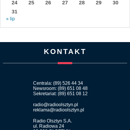
24
25
26
27
28
29
30
31
« lip
KONTAKT
Centrala: (89) 526 44 34
Newsroom: (89) 651 08 48
Sekretariat: (89) 651 08 12
radio@radioolsztyn.pl
reklama@radioolsztyn.pl
Radio Olsztyn S.A.
ul. Radiowa 24