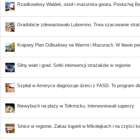
Rzadkowłosy Waldek, osioł i mazurska gwara. Posłuchaj B
Gradobicie zdewastowało Lubomino. Trwa szacowanie strat
Krajowy Plan Odbudowy na Warmii i Mazurach. W Iławie p
Silny wiatr i grad. Setki interwencji strażaków w regionie
Szpital w Ameryce diagnozuje dzieci z FASD. To program dla
Niewybuch na plaży w Tolkmicku. Interweniowali saperzy
Sinice w regionie. Zakaz kąpieli w Mikołajkach i na części k