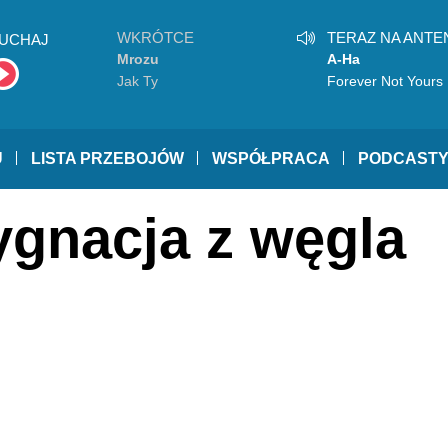
WKRÓTCE
TERAZ NA ANTE
UCHAJ
Mrozu
A-Ha
Jak Ty
Forever Not Yours
U
LISTA PRZEBOJÓW
WSPÓŁPRACA
PODCAST
ygnacja z węgla