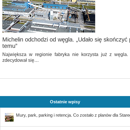
Michelin odchodzi od węgla. „Udało się skończyć p
temu”
Największa w regionie fabryka nie korzysta już z węgla.
zdecydował się…
Ostatnie wpisy
Mury, park, parking i retencja. Co zostało z planów dla Star