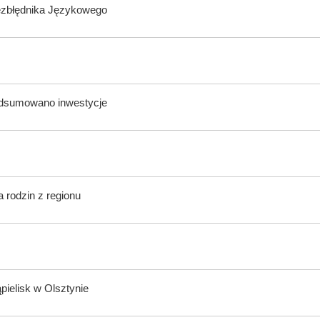
ezbłędnika Językowego
odsumowano inwestycje
 rodzin z regionu
ąpielisk w Olsztynie