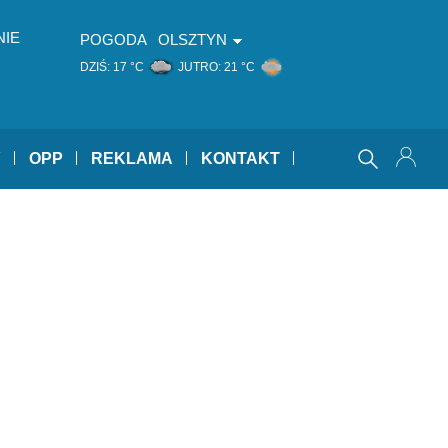
NIE
POGODA
OLSZTYN
DZIŚ:
17 °C
JUTRO:
21 °C
Y
OPP
REKLAMA
KONTAKT