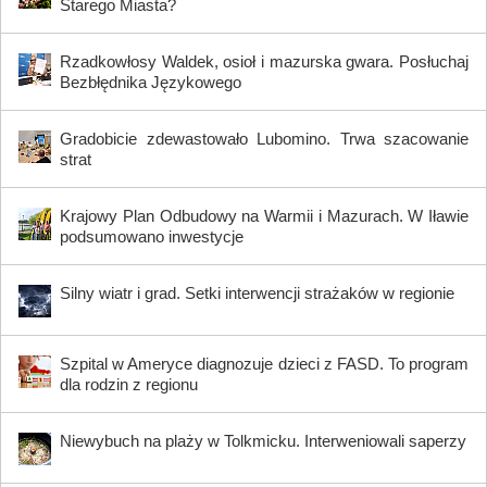
Starego Miasta?
Rzadkowłosy Waldek, osioł i mazurska gwara. Posłuchaj
Bezbłędnika Językowego
Gradobicie zdewastowało Lubomino. Trwa szacowanie
strat
Krajowy Plan Odbudowy na Warmii i Mazurach. W Iławie
podsumowano inwestycje
Silny wiatr i grad. Setki interwencji strażaków w regionie
Szpital w Ameryce diagnozuje dzieci z FASD. To program
dla rodzin z regionu
Niewybuch na plaży w Tolkmicku. Interweniowali saperzy