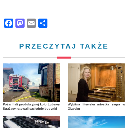
Facebook
Mastodon
Email
Share
PRZECZYTAJ TAKŻE
Pożar hali produkcyjnej koło Lubawy.
Wybitna litewska artystka zagra w
Strażacy ratowali sąsiednie budynki
Giżycku