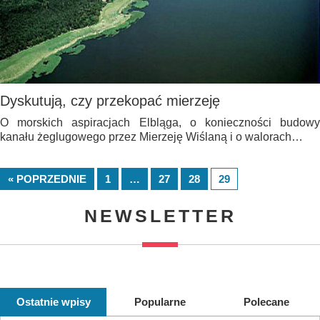
Dyskutują, czy przekopać mierzeję
O morskich aspiracjach Elbląga, o konieczności budowy
kanału żeglugowego przez Mierzeję Wiślaną i o walorach…
« POPRZEDNIE
1
…
27
28
29
NEWSLETTER
Ostatnie wpisy
Popularne
Polecane