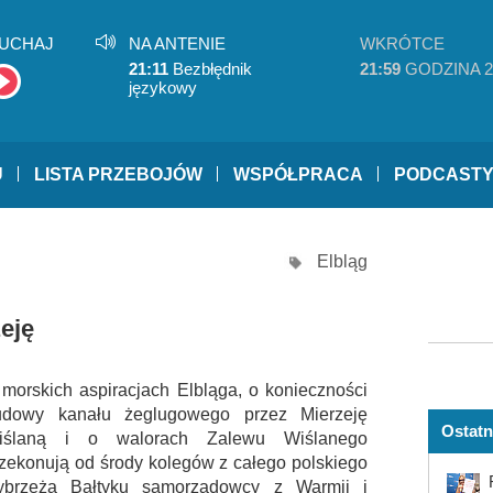
UCHAJ
NA ANTENIE
WKRÓTCE
21:11
Bezbłędnik
21:59
GODZINA 2
językowy
U
LISTA PRZEBOJÓW
WSPÓŁPRACA
PODCAST
Elbląg
eję
morskich aspiracjach Elbląga, o konieczności
udowy kanału żeglugowego przez Mierzeję
Ostatn
iślaną i o walorach Zalewu Wiślanego
zekonują od środy kolegów z całego polskiego
ybrzeża Bałtyku samorządowcy z Warmii i