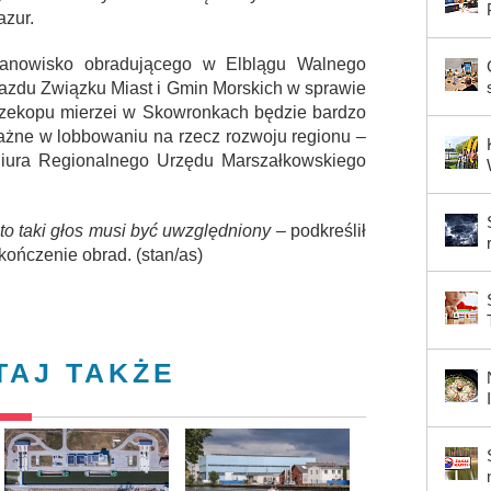
zur.
tanowisko obradującego w Elblągu Walnego
azdu Związku Miast i Gmin Morskich w sprawie
zekopu mierzei w Skowronkach będzie bardzo
żne w lobbowaniu na rzecz rozwoju regionu –
 Biura Regionalnego Urzędu Marszałkowskiego
 to taki głos musi być uwzględniony
– podkreślił
ończenie obrad. (stan/as)
TAJ TAKŻE