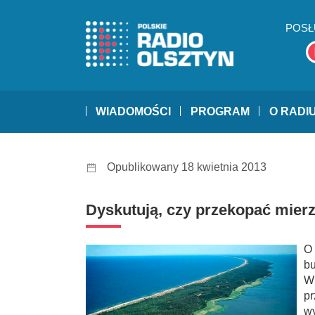
POSŁ
WIADOMOŚCI
PROGRAM
O RADI
Opublikowany 18 kwietnia 2013
Dyskutują, czy przekopać mierz
O 
b
W
pr
w