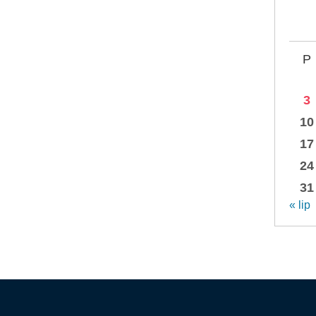
P
3
10
17
24
31
« lip