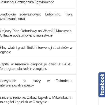
Posłuchaj Bezbłędnika Językowego
Gradobicie zdewastowało Lubomino. Trwa
szacowanie strat
Krajowy Plan Odbudowy na Warmii i Mazurach.
W Iławie podsumowano inwestycje
Silny wiatr i grad. Setki interwencji strażaków w
regionie
Szpital w Ameryce diagnozuje dzieci z FASD.
To program dla rodzin z regionu
Niewybuch na plaży w Tolkmicku.
Interweniowali saperzy
Sinice w regionie. Zakaz kąpieli w Mikołajkach i
na części kąpielisk w Olsztynie