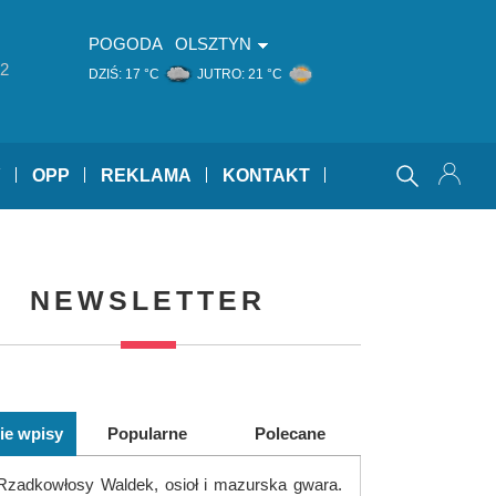
POGODA
OLSZTYN
2
DZIŚ:
17 °C
JUTRO:
21 °C
Y
OPP
REKLAMA
KONTAKT
NEWSLETTER
ie wpisy
Popularne
Polecane
Rzadkowłosy Waldek, osioł i mazurska gwara.