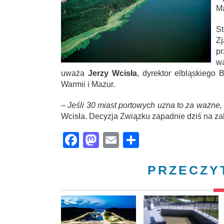
Ma
S
Zj
pr
wa
uważa
Jerzy Wcisła
, dyrektor elbląskiego
Warmii i Mazur.
– Jeśli 30 miast portowych uzna to za ważne,
Wcisła. Decyzja Związku zapadnie dziś na zak
Facebook
Mastodon
Email
Share
PRZECZY