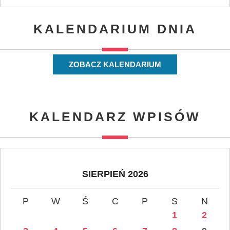
KALENDARIUM DNIA
ZOBACZ KALENDARIUM
KALENDARZ WPISÓW
SIERPIEŃ 2026
P
W
Ś
C
P
S
N
1
2