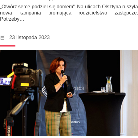
„Otwórz serce podziel się domem”. Na ulicach Olsztyna ruszyła
nowa kampania promująca rodzicielstwo zastępcze.
Potrzeby…
23 listopada 2023