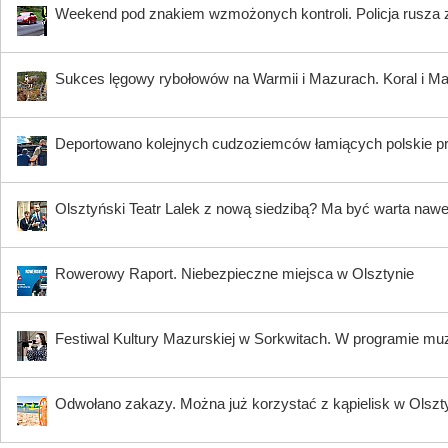
Weekend pod znakiem wzmożonych kontroli. Policja rusza 
Sukces lęgowy rybołowów na Warmii i Mazurach. Koral i Maja
Deportowano kolejnych cudzoziemców łamiących polskie p
Olsztyński Teatr Lalek z nową siedzibą? Ma być warta nawe
Rowerowy Raport. Niebezpieczne miejsca w Olsztynie
Festiwal Kultury Mazurskiej w Sorkwitach. W programie muzy
Odwołano zakazy. Można już korzystać z kąpielisk w Olszty