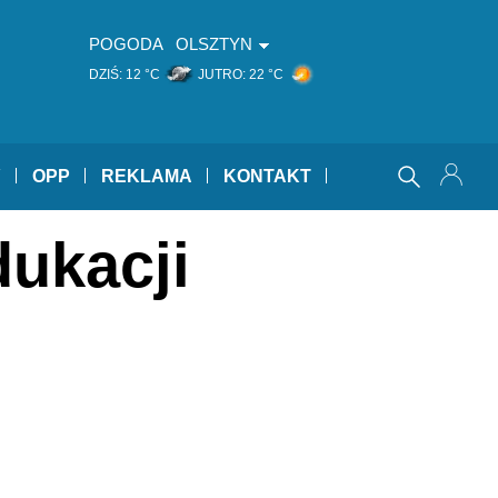
POGODA
OLSZTYN
DZIŚ:
12 °C
JUTRO:
22 °C
Y
OPP
REKLAMA
KONTAKT
dukacji