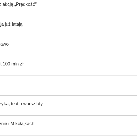
z akcją „Prędkość”
 już latają
rawo
t 100 mln zł
ka, teatr i warsztaty
nie i Mikołajkach