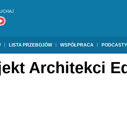
UCHAJ
U
LISTA PRZEBOJÓW
WSPÓŁPRACA
PODCAST
jekt Architekci E