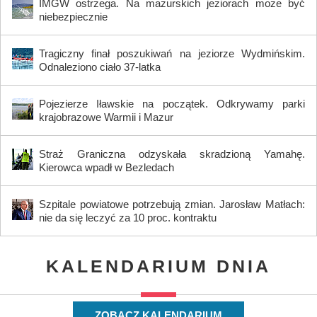
IMGW ostrzega. Na mazurskich jeziorach może być
niebezpiecznie
Tragiczny finał poszukiwań na jeziorze Wydmińskim.
Odnaleziono ciało 37-latka
Pojezierze Iławskie na początek. Odkrywamy parki
krajobrazowe Warmii i Mazur
Straż Graniczna odzyskała skradzioną Yamahę.
Kierowca wpadł w Bezledach
Szpitale powiatowe potrzebują zmian. Jarosław Matłach:
nie da się leczyć za 10 proc. kontraktu
KALENDARIUM DNIA
ZOBACZ KALENDARIUM