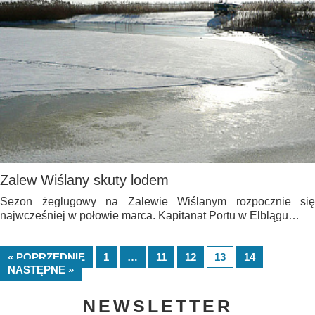
Zalew Wiślany skuty lodem
Sezon żeglugowy na Zalewie Wiślanym rozpocznie się
najwcześniej w połowie marca. Kapitanat Portu w Elblągu…
« POPRZEDNIE
1
…
11
12
13
14
NASTĘPNE »
NEWSLETTER