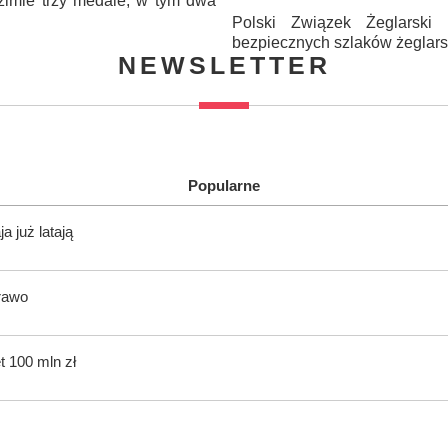
zimie trzy medale, w tym dwa
Polski Związek Żeglarsk
bezpiecznych szlaków żeglar
NEWSLETTER
Popularne
 już latają
rawo
t 100 mln zł