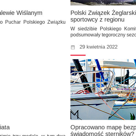
alewie Wiślanym
Polski Związek Żeglars
sportowcy z regionu
y o Puchar Polskiego Związku
W siedzibie Polskiego Komit
podsumowały tegoroczny sez
29 kwietnia 2022
iata
Opracowano mapę bezpie
świadomość sterników?