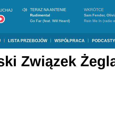
TERAZ NA ANTENIE
WKRÓTCE
UCHAJ
Rudimental
Sam Fender, Oliv
Go Far (feat. Will Heard)
Rein Me In (radio e
U
LISTA PRZEBOJÓW
WSPÓŁPRACA
PODCAST
ski Związek Żegl