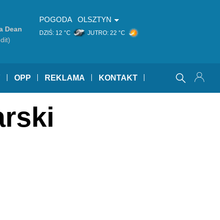
POGODA
OLSZTYN
ia Dean
DZIŚ:
12 °C
JUTRO:
22 °C
dit)
Y
OPP
REKLAMA
KONTAKT
arski