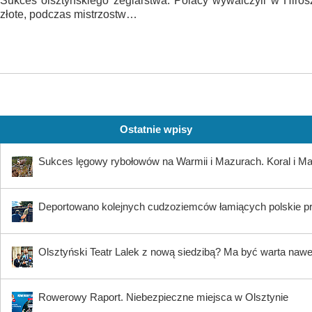
Sukces olsztyńskiego żeglarstwa. Polacy wywalczyli w Hiros
złote, podczas mistrzostw…
Ostatnie wpisy
Sukces lęgowy rybołowów na Warmii i Mazurach. Koral i Maja
Deportowano kolejnych cudzoziemców łamiących polskie p
Olsztyński Teatr Lalek z nową siedzibą? Ma być warta nawe
Rowerowy Raport. Niebezpieczne miejsca w Olsztynie