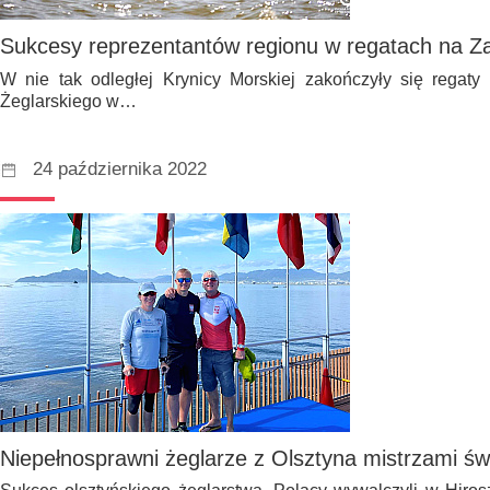
Sukcesy reprezentantów regionu w regatach na Z
W nie tak odległej Krynicy Morskiej zakończyły się regat
Żeglarskiego w…
24 października 2022
Niepełnosprawni żeglarze z Olsztyna mistrzami św