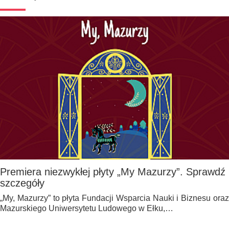
Premiera niezwykłej płyty „My Mazurzy”. Sprawdź
szczegóły
„My, Mazurzy” to płyta Fundacji Wsparcia Nauki i Biznesu oraz
Mazurskiego Uniwersytetu Ludowego w Ełku,…