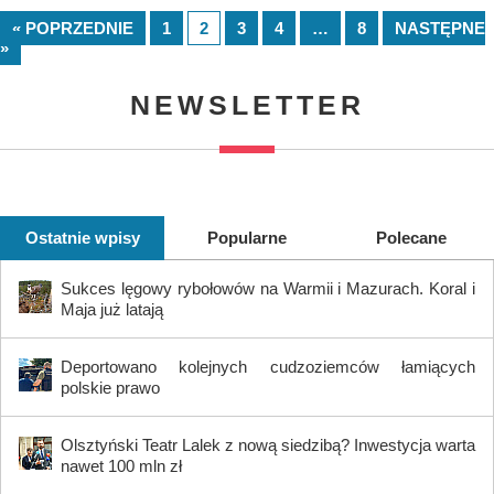
« POPRZEDNIE
1
2
3
4
…
8
NASTĘPNE
»
NEWSLETTER
Ostatnie wpisy
Popularne
Polecane
Sukces lęgowy rybołowów na Warmii i Mazurach. Koral i
Maja już latają
Deportowano kolejnych cudzoziemców łamiących
polskie prawo
Olsztyński Teatr Lalek z nową siedzibą? Inwestycja warta
nawet 100 mln zł