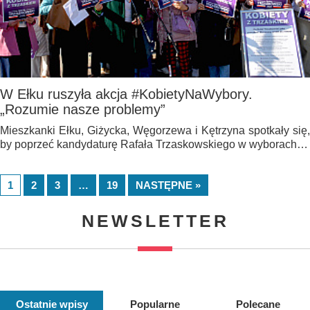
W Ełku ruszyła akcja #KobietyNaWybory.
„Rozumie nasze problemy”
Mieszkanki Ełku, Giżycka, Węgorzewa i Kętrzyna spotkały się,
by poprzeć kandydaturę Rafała Trzaskowskiego w wyborach…
1
2
3
…
19
NASTĘPNE »
NEWSLETTER
Ostatnie wpisy
Popularne
Polecane