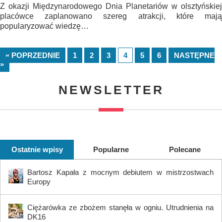
Z okazji Międzynarodowego Dnia Planetariów w olsztyńskiej
placówce zaplanowano szereg atrakcji, które mają
popularyzować wiedzę…
« POPRZEDNIE
1
2
3
4
5
6
NASTĘPNE
»
NEWSLETTER
Ostatnie wpisy
Popularne
Polecane
Bartosz Kapała z mocnym debiutem w mistrzostwach
Europy
Ciężarówka ze zbożem stanęła w ogniu. Utrudnienia na
DK16