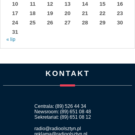
10
11
12
13
14
15
16
17
18
19
20
21
22
23
24
25
26
27
28
29
30
31
« lip
KONTAKT
Centrala: (89) 526 44 34
Newsroom: (89) 651 08 48
Sekretariat: (89) 651 08 12
radio@radioolsztyn.pl
reklama@radioolsztyn.pl