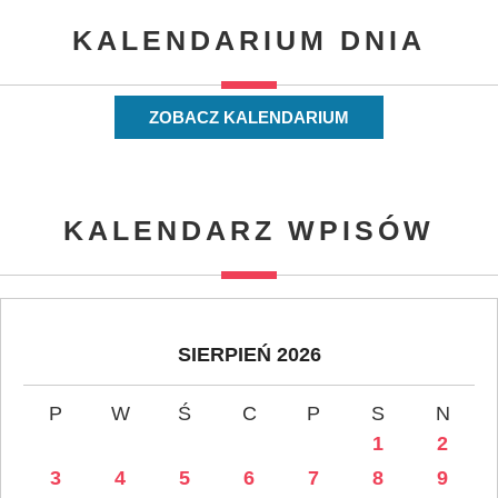
KALENDARIUM DNIA
ZOBACZ KALENDARIUM
KALENDARZ WPISÓW
SIERPIEŃ 2026
P
W
Ś
C
P
S
N
1
2
3
4
5
6
7
8
9