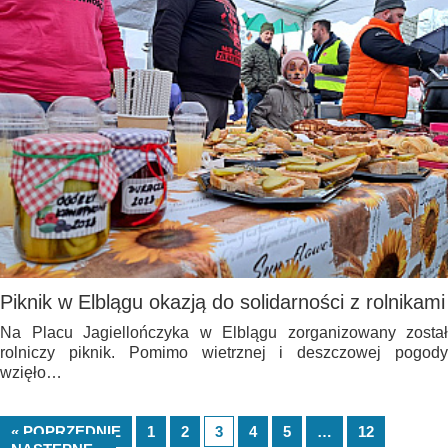
Piknik w Elblągu okazją do solidarności z rolnikami
Na Placu Jagiellończyka w Elblągu zorganizowany został
rolniczy piknik. Pomimo wietrznej i deszczowej pogody
wzięło…
« POPRZEDNIE
1
2
3
4
5
…
12