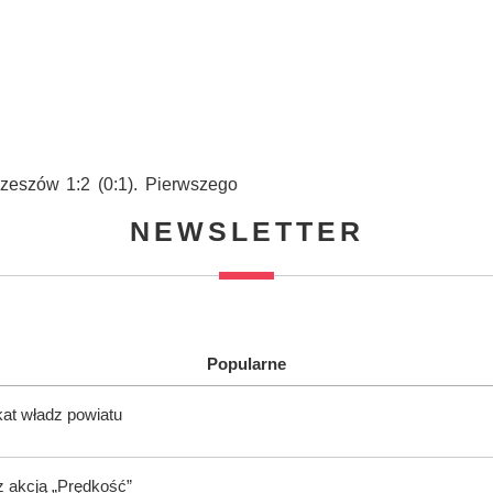
zeszów 1:2 (0:1). Pierwszego
NEWSLETTER
Popularne
kat władz powiatu
z akcją „Prędkość”