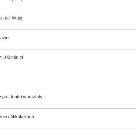
 już latają
rawo
t 100 mln zł
ka, teatr i warsztaty
nie i Mikołajkach