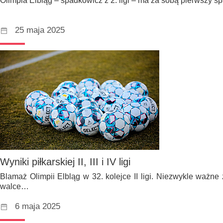
Olimpia Elbląg – spadkowicz z 2. ligi – ma za sobą pierwszy 
25 maja 2025
Wyniki piłkarskiej II, III i IV ligi
Blamaż Olimpii Elbląg w 32. kolejce II ligi. Niezwykle ważne
walce…
6 maja 2025