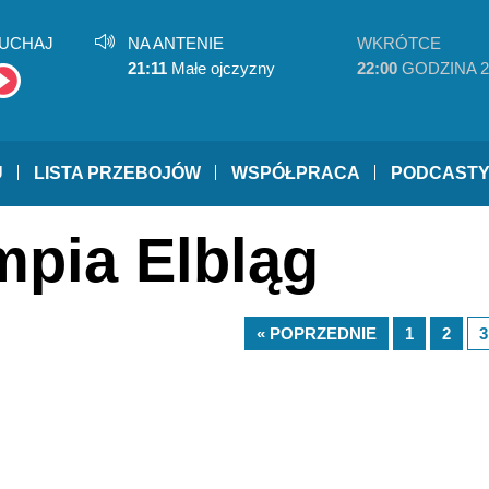
UCHAJ
NA ANTENIE
WKRÓTCE
21:11
Małe ojczyzny
22:00
GODZINA 2
U
LISTA PRZEBOJÓW
WSPÓŁPRACA
PODCAST
mpia Elbląg
« POPRZEDNIE
1
2
3