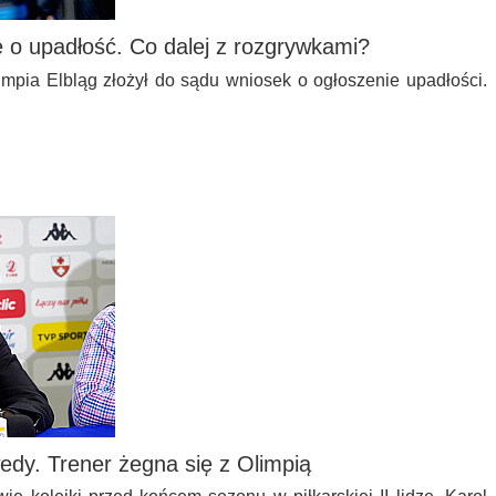
e o upadłość. Co dalej z rozgrywkami?
mpia Elbląg złożył do sądu wniosek o ogłoszenie upadłości.
edy. Trener żegna się z Olimpią