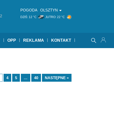
POGODA
OLSZTYN
2
DZIŚ:
12 °C
JUTRO:
22 °C
Y
OPP
REKLAMA
KONTAKT
4
5
…
40
NASTĘPNE »