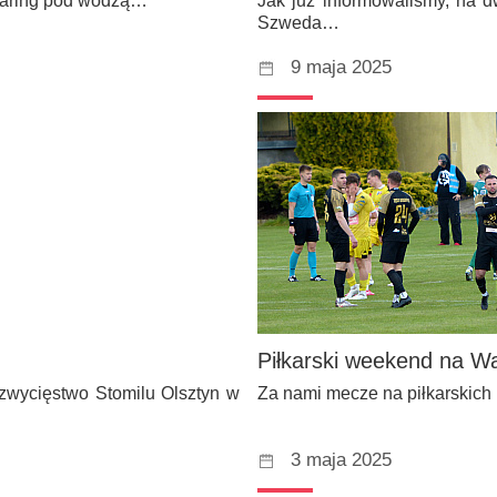
sparing pod wodzą…
Jak już informowaliśmy, na dw
Szweda…
9 maja 2025
Piłkarski weekend na W
 zwycięstwo Stomilu Olsztyn w
Za nami mecze na piłkarskich b
3 maja 2025