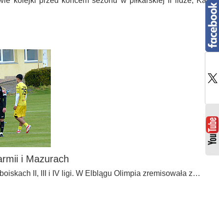
ie kolejki przed końcem sezonu w piłkarskiej II lidze, Karol
armii i Mazurach
oiskach II, III i IV ligi. W Elblągu Olimpia zremisowała z…