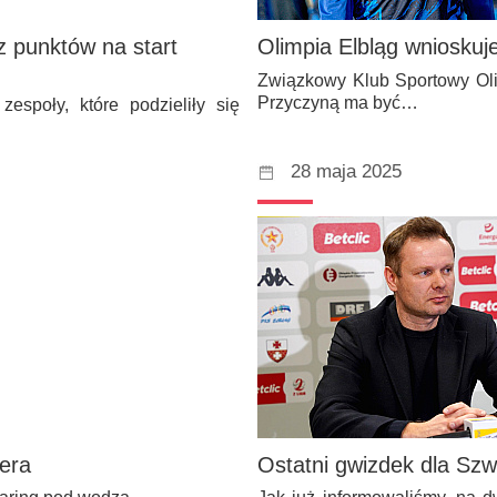
z punktów na start
Olimpia Elbląg wnioskuj
Związkowy Klub Sportowy Oli
Przyczyną ma być…
espoły, które podzieliły się
28 maja 2025
era
Ostatni gwizdek dla Szw