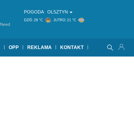
POGODA
OLSZTYN
DZIŚ:
28 °C
JUTRO:
21 °C
I Need
Y
OPP
REKLAMA
KONTAKT