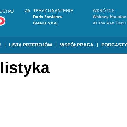
TERAZ NA ANTENIE
WKRÓTCE
UCHAJ
Daria Zawiałow
Whitney Houston
Ballada o niej
All The Man That 
U
LISTA PRZEBOJÓW
WSPÓŁPRACA
PODCAST
listyka