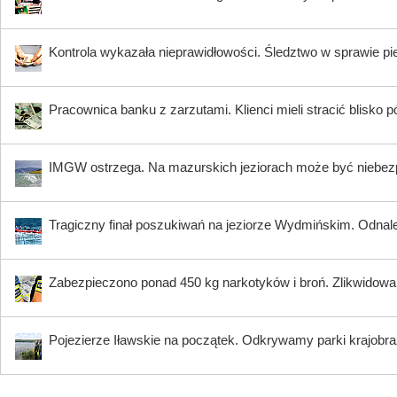
Kontrola wykazała nieprawidłowości. Śledztwo w sprawie pi
Pracownica banku z zarzutami. Klienci mieli stracić blisko pó
IMGW ostrzega. Na mazurskich jeziorach może być niebez
Tragiczny finał poszukiwań na jeziorze Wydmińskim. Odnalez
Zabezpieczono ponad 450 kg narkotyków i broń. Zlikwidow
Pojezierze Iławskie na początek. Odkrywamy parki krajobr