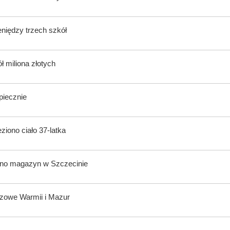
eniędzy trzech szkół
ł miliona złotych
piecznie
iono ciało 37-latka
ano magazyn w Szczecinie
azowe Warmii i Mazur