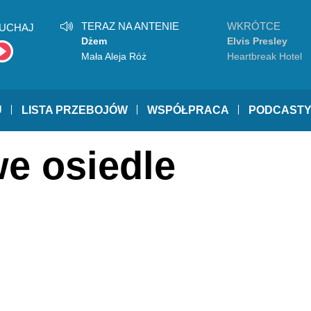
TERAZ NA ANTENIE
WKRÓTCE
UCHAJ
Dżem
Elvis Presley
Mała Aleja Róż
Heartbreak Hotel
U
LISTA PRZEBOJÓW
WSPÓŁPRACA
PODCAST
we osiedle