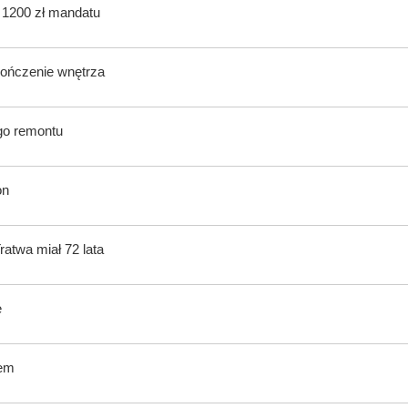
ą 1200 zł mandatu
kończenie wnętrza
ego remontu
on
atwa miał 72 lata
e
tem