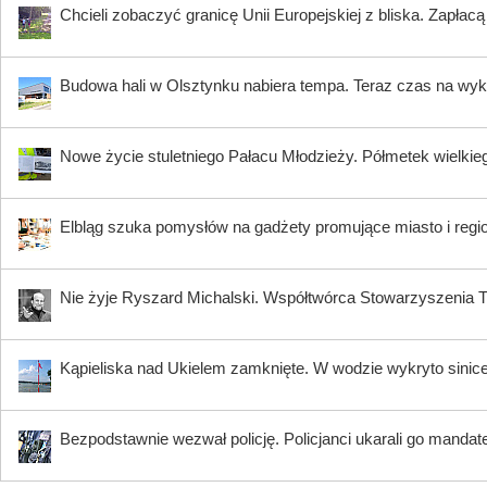
Chcieli zobaczyć granicę Unii Europejskiej z bliska. Zapłac
Budowa hali w Olsztynku nabiera tempa. Teraz czas na wy
Nowe życie stuletniego Pałacu Młodzieży. Półmetek wielki
Elbląg szuka pomysłów na gadżety promujące miasto i regi
Nie żyje Ryszard Michalski. Współtwórca Stowarzyszenia Tr
Kąpieliska nad Ukielem zamknięte. W wodzie wykryto sinic
Bezpodstawnie wezwał policję. Policjanci ukarali go manda