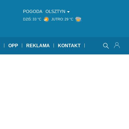
POGODA
OLSZTYN
DZIŚ:
33 °C
JUTRO:
29 °C
Y
OPP
REKLAMA
KONTAKT