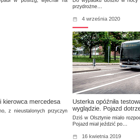
wpadł w poślizg, wjechał na
Do wypadku doszło w nocy n
przydrożne…
4 września 2020
ni kierowca mercedesa
Usterka opóźniła testow
wyglądzie. Pojazd dotrze
o, z nieustalonych przyczyn
Dziś w Olsztynie miało rozpo
Pojazd miał jeździć po…
16 kwietnia 2019