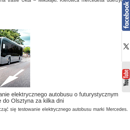
a trasie Ukta – Mikołajki. Kierowca mercedesa uderzył w
anie elektrycznego autobusu o futurystycznym
 do Olsztyna za kilka dni
cząć się testowanie elektrycznego autobusu marki Mercedes.