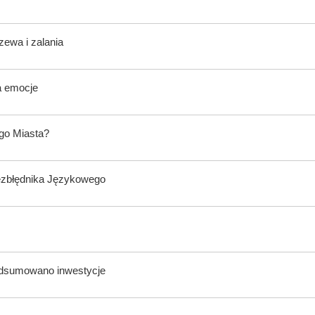
zewa i zalania
a emocje
ego Miasta?
ezbłędnika Językowego
odsumowano inwestycje