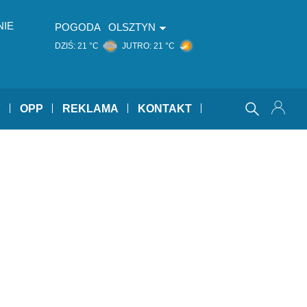
NIE
POGODA
OLSZTYN
DZIŚ:
21 °C
JUTRO:
21 °C
Y
OPP
REKLAMA
KONTAKT