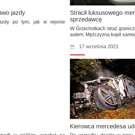
rawo jazdy
Stracił luksusowego mer
sprzedawcę
jazdy po tym, jak w rejonie
W Grzechotkach straż granicz
autem. Mężczyzna kupił sam
17 września 2021
Kierowca mercedesa ude