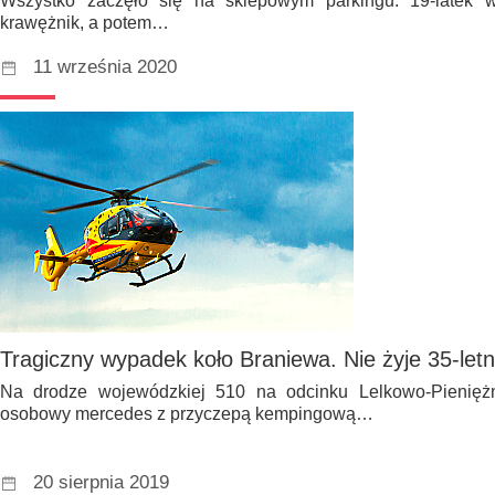
Wszystko zaczęło się na sklepowym parkingu. 19-latek 
krawężnik, a potem…
11 września 2020
Tragiczny wypadek koło Braniewa. Nie żyje 35-let
Na drodze wojewódzkiej 510 na odcinku Lelkowo-Pieniężn
osobowy mercedes z przyczepą kempingową…
20 sierpnia 2019