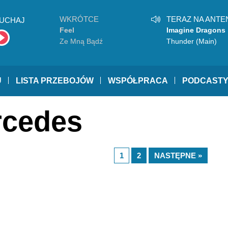
WKRÓTCE
TERAZ NA ANTE
UCHAJ
Feel
Imagine Dragons
Ze Mną Bądź
Thunder (Main)
U
LISTA PRZEBOJÓW
WSPÓŁPRACA
PODCAST
rcedes
1
2
NASTĘPNE »