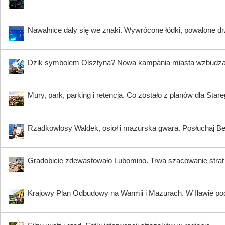
Nawałnice dały się we znaki. Wywrócone łódki, powalone dr
Dzik symbolem Olsztyna? Nowa kampania miasta wzbudz
Mury, park, parking i retencja. Co zostało z planów dla Star
Rzadkowłosy Waldek, osioł i mazurska gwara. Posłuchaj B
Gradobicie zdewastowało Lubomino. Trwa szacowanie strat
Krajowy Plan Odbudowy na Warmii i Mazurach. W Iławie p