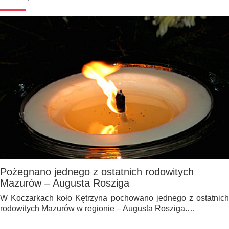
Pożegnano jednego z ostatnich rodowitych
Mazurów – Augusta Rosziga
W Koczarkach koło Kętrzyna pochowano jednego z ostatnich
rodowitych Mazurów w regionie – Augusta Rosziga.…